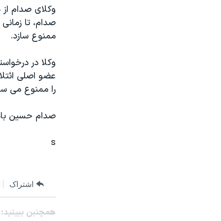
مستندها
فرهنگ و زندگی
وکلای صدام از د
حقوق شهروندی
انتخابات ریاست جمهوری آمریکا ۲۰۲۴
صدام، تا زمانی
ممنوع سازد.
اقتصادی
حمله جمهوری اسلامی به اسرائیل
رمز مهسا
علم و فناوری
وکلا در درخواست
اسرائیل در جنگ
ورزش زنان در ایران
عضو اصلی ائتلاف
را ممنوع می سا
گالری عکس
اعتراضات زن، زندگی، آزادی
آرشیو پخش زنده
مجموعه مستندهای دادخواهی
صدام حسين بامد
تریبونال مردمی آبان ۹۸
s
دادگاه حمید نوری
چهل سال گروگان‌گیری
قانون شفافیت دارائی کادر رهبری ایران
اشتراک
اعتراضات مردمی آبان ۹۸
همچنبن ببینید:
اسرائیل در جنگ