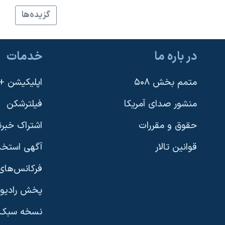
نرگس محمدی برنده جایزه نوبل صلح
گزيده‌ها
همایش محافظه‌کاران آمریکا «سی‌پک»
صفحه‌های ویژه
در باره ما
خدمات
سفر پرزیدنت ترامپ به چین
متمم بخش ۵۰۸
اپلیکیشن +VOA
منشور صدای آمریکا
فیلترشکن
حقوق و مقررات
اشتراک خبرن
قوانین تالار
آگهی استخد
فرکانس‌های 
پخش رادیو
یادگیری زبان انگلیسی
نسخه سبک 