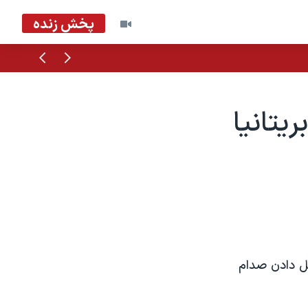
پخش زنده
قبلی
بعدی
يتانيا
يل دادن صدام