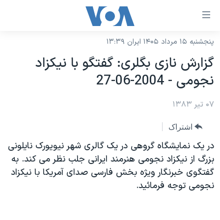
ینکهای
ابل
سترسی
پنجشنبه ۱۵ مرداد ۱۴۰۵ ایران ۱۳:۳۹
خانه
هش
گزارش نازی بگلری: گفتگو با نيکزاد
نسخه سبک وب‌سایت
ه
نجومی - 2004-06-27
حتوای
موضوع ها
صلی
۰۷ تیر ۱۳۸۳
برنامه های تلویزیونی
ایران
هش
جدول برنامه ها
ه
آمریکا
اشتراک
فحه
صفحه‌های ویژه
جهان
در يک نمايشگاه گروهی در يک گالری شهر نيويورک نايلونی
صلی
فرکانس‌های صدای آمریکا
بزرگ از نيکزاد نجومی هنرمند ايرانی جلب نظر می کند. به
ورزشی
جام جهانی ۲۰۲۶
هش
گفتگوی خبرنگار ويژه بخش فارسی صدای آمريکا با نيکزاد
پخش رادیویی
ه
گزیده‌ها
عملیات خشم حماسی
نجومی توجه فرمائيد.
ستجو
۲۵۰سالگی آمریکا
ویژه برنامه‌ها
یادگیری زبان انگلیسی
ویدیوها
بایگانی برنامه‌های تلویزیونی