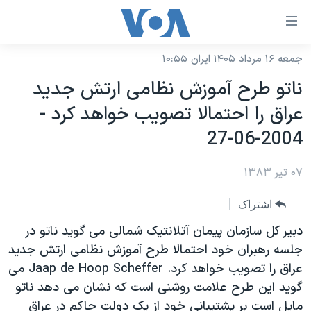
ینکهای
ابل
سترسی
جمعه ۱۶ مرداد ۱۴۰۵ ایران ۱۰:۵۵
خانه
هش
ناتو طرح آموزش نظامی ارتش جديد
نسخه سبک وب‌سایت
ه
عراق را احتمالا تصويب خواهد کرد -
حتوای
موضوع ها
2004-06-27
صلی
برنامه های تلویزیونی
ایران
هش
۰۷ تیر ۱۳۸۳
جدول برنامه ها
ه
آمریکا
فحه
صفحه‌های ویژه
جهان
اشتراک
صلی
فرکانس‌های صدای آمریکا
ورزشی
جام جهانی ۲۰۲۶
دبير کل سازمان پيمان آتلانتيک شمالی می گويد ناتو در
هش
پخش رادیویی
جلسه رهبران خود احتمالا طرح آموزش نظامی ارتش جديد
ه
گزیده‌ها
عملیات خشم حماسی
عراق را تصويب خواهد کرد. Jaap de Hoop Scheffer می
ستجو
۲۵۰سالگی آمریکا
ویژه برنامه‌ها
یادگیری زبان انگلیسی
گويد اين طرح علامت روشنی است که نشان می دهد ناتو
ویدیوها
بایگانی برنامه‌های تلویزیونی
مايل است بر پشتيبانی خود از يک دولت حاکم در عراق