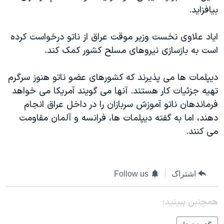
بيافزايد.
دنبال کنید
مستندها
فرهنگ و زندگی
حقوق شهروندی
انتخابات ریاست جمهوری آمریکا ۲۰۲۴
اياد علاوی نخست وزير موقت عراق از ناتو درخواست کرده
اقتصادی
حمله جمهوری اسلامی به اسرائیل
است به بازسازی نيروهای مسلح کشور کمک کند.
رمز مهسا
علم و فناوری
زبانهای مختلف
ديپلمات ها می پذيرند که کشورهای عضو ناتو هنوز سرگرم
اسرائیل در جنگ
ورزش زنان در ایران
تهيه جزئيات کار هستند. آنها می گويند آمريکا می خواهد
گالری عکس
اعتراضات زن، زندگی، آزادی
فرماندهان ناتو آموزش سربازان را در داخل عراق انجام
دهند، اما به گفته ديپلمات ها، فرانسه و آلمان مقاومت
آرشیو پخش زنده
مجموعه مستندهای دادخواهی
می کنند.
تریبونال مردمی آبان ۹۸
دادگاه حمید نوری
چهل سال گروگان‌گیری
اشتراک
Follow us
قانون شفافیت دارائی کادر رهبری ایران
همچنبن ببینید:
اعتراضات مردمی آبان ۹۸