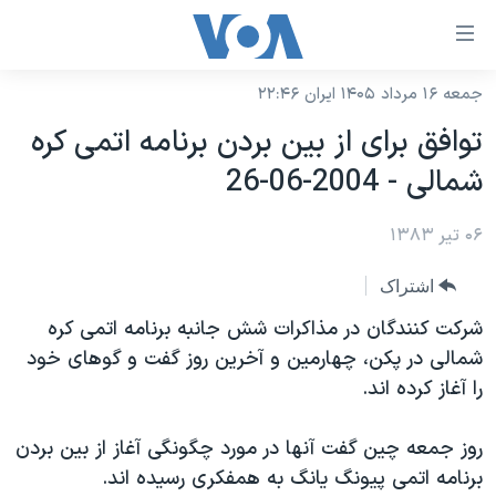
ینکهای
ابل
سترسی
جمعه ۱۶ مرداد ۱۴۰۵ ایران ۲۲:۴۶
خانه
هش
توافق برای از بين بردن برنامه اتمی کره
نسخه سبک وب‌سایت
ه
شمالی - 2004-06-26
حتوای
موضوع ها
صلی
۰۶ تیر ۱۳۸۳
برنامه های تلویزیونی
ایران
هش
جدول برنامه ها
ه
آمریکا
اشتراک
فحه
صفحه‌های ویژه
جهان
شرکت کنندگان در مذاکرات شش جانبه برنامه اتمی کره
صلی
فرکانس‌های صدای آمریکا
شمالی در پکن، چهارمين و آخرين روز گفت و گوهای خود
ورزشی
جام جهانی ۲۰۲۶
هش
را آغاز کرده اند.
پخش رادیویی
ه
گزیده‌ها
عملیات خشم حماسی
ستجو
۲۵۰سالگی آمریکا
ویژه برنامه‌ها
روز جمعه چين گفت آنها در مورد چگونگی آغاز از بين بردن
یادگیری زبان انگلیسی
برنامه اتمی پيونگ يانگ به همفکری رسيده اند.
ویدیوها
بایگانی برنامه‌های تلویزیونی