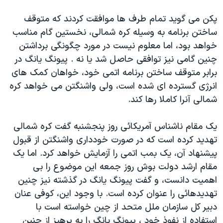
دنبال کنید
مستندها
فرهنگ و زندگی
پکن می گويد تمام طرف ها موافقت کردند که متوقف
حقوق شهروندی
انتخابات ریاست جمهوری آمریکا ۲۰۲۴
ساختن برنامه به وسيله کره شمالی، نخستين گام مناسب
خواهد بود، اما معلوم نيست در مورد چگونگی برداشتن
اقتصادی
حمله جمهوری اسلامی به اسرائیل
چنين گامی نيز توافقی حاصل شد يا نه . پيونگ يانگ در
رمز مهسا
علم و فناوری
برابر متوقف ساختن برنامه اتمی خود، خواهان کمک های
زبانهای مختلف
اسرائیل در جنگ
ورزش زنان در ایران
انرژی گسترده ای شده است، ولی واشنگتن می خواهد کره
شمالی آنرا کاملا رها کند.
گالری عکس
اعتراضات زن، زندگی، آزادی
آرشیو پخش زنده
مجموعه مستندهای دادخواهی
يک مقام ناشناس آمريکائی روز پنجشنبه گفت کره شمالی
تریبونال مردمی آبان ۹۸
تهديد کرده است که در صورت خودداری واشنگتن از قبول
پيشنهاد آن، يک بمب اتمی را آزمايش خواهد کرد. اما يک
دادگاه حمید نوری
مقام ارشد دولت بوش روز جمعه اين موضوع را بی
چهل سال گروگان‌گیری
اهميت دانست، و گفت پيونگ يانگ در گذشته نيز چنين
قانون شفافیت دارائی کادر رهبری ایران
تهديدهائی را عنوان کرده است. با وجود اين، کوفی عنان
دبير کل سازمان ملل متحد از چين خواسته است با
اعتراضات مردمی آبان ۹۸
استفاده از نفوذ خود ، پيونگ يانگ را به پرهيز از چنين