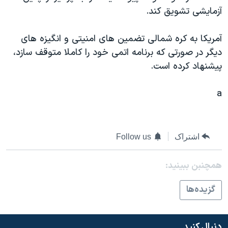
اسرائیل در جنگ
آزمايشی تشويق کند.
نرگس محمدی برنده جایزه نوبل صلح
آمريکا به کره شمالی تضمين های امنيتی و انگيزه های
همایش محافظه‌کاران آمریکا «سی‌پک»
ديگر در صورتی که برنامه اتمی خود را کاملا متوقف سازد،
صفحه‌های ویژه
پيشنهاد کرده است.
سفر پرزیدنت ترامپ به چین
a
اشتراک
Follow us
همچنبن ببینید:
گزيده‌ها
دنبال کنید