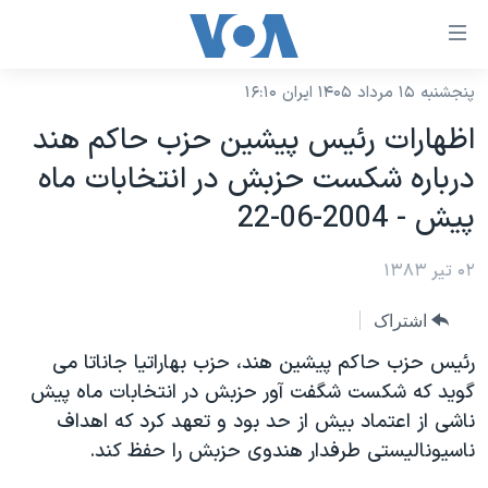
ینکهای
ابل
سترسی
پنجشنبه ۱۵ مرداد ۱۴۰۵ ایران ۱۶:۱۰
خانه
هش
اظهارات رئيس پيشين حزب حاکم هند
نسخه سبک وب‌سایت
ه
درباره شکست حزبش در انتخابات ماه
حتوای
موضوع ها
پيش - 2004-06-22
صلی
برنامه های تلویزیونی
ایران
هش
۰۲ تیر ۱۳۸۳
جدول برنامه ها
ه
آمریکا
فحه
صفحه‌های ویژه
جهان
اشتراک
صلی
فرکانس‌های صدای آمریکا
ورزشی
جام جهانی ۲۰۲۶
رئيس حزب حاکم پيشين هند، حزب بهاراتيا جاناتا می
هش
پخش رادیویی
گويد که شکست شگفت آور حزبش در انتخابات ماه پيش
ه
گزیده‌ها
عملیات خشم حماسی
ناشی از اعتماد بيش از حد بود و تعهد کرد که اهداف
ستجو
۲۵۰سالگی آمریکا
ویژه برنامه‌ها
یادگیری زبان انگلیسی
ناسيوناليستی طرفدار هندوی حزبش را حفظ کند.
ویدیوها
بایگانی برنامه‌های تلویزیونی