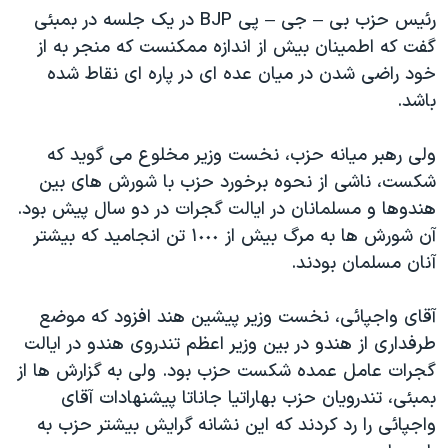
رئيس حزب بی – جی – پی BJP در يک جلسه در بمبئی
دنبال کنید
مستندها
فرهنگ و زندگی
گفت که اطمينان بيش از اندازه ممکنست که منجر به از
حقوق شهروندی
انتخابات ریاست جمهوری آمریکا ۲۰۲۴
خود راضی شدن در ميان عده ای در پاره ای نقاط شده
اقتصادی
حمله جمهوری اسلامی به اسرائیل
باشد.
رمز مهسا
علم و فناوری
زبانهای مختلف
ولی رهبر ميانه حزب، نخست وزير مخلوع می گويد که
اسرائیل در جنگ
ورزش زنان در ایران
شکست، ناشی از نحوه برخورد حزب با شورش های بين
گالری عکس
اعتراضات زن، زندگی، آزادی
هندوها و مسلمانان در ايالت گجرات در دو سال پيش بود.
آن شورش ها به مرگ بيش از ١٠٠٠ تن انجاميد که بيشتر
آرشیو پخش زنده
مجموعه مستندهای دادخواهی
آنان مسلمان بودند.
تریبونال مردمی آبان ۹۸
دادگاه حمید نوری
آقای واجپائی، نخست وزير پيشين هند افزود که موضع
طرفداری از هندو در بين وزير اعظم تندروی هندو در ايالت
چهل سال گروگان‌گیری
گجرات عامل عمده شکست حزب بود. ولی به گزارش ها از
قانون شفافیت دارائی کادر رهبری ایران
بمبئی، تندرويان حزب بهاراتيا جاناتا پيشنهادات آقای
اعتراضات مردمی آبان ۹۸
واجپائی را رد کردند که اين نشانه گرايش بيشتر حزب به