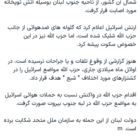
شمال آن کشور، از ناحيه جنوب لبنان بوسيله آتش توپخانه
دنبال کنید
مستندها
فرهنگ و زندگی
مورد اصابت قرار گرفت.
حقوق شهروندی
انتخابات ریاست جمهوری آمریکا ۲۰۲۴
ارتش اسرائيل اعلام کرد که گلوله های ضدهوائی از جانب
اقتصادی
حمله جمهوری اسلامی به اسرائیل
حزب الله شليک شده است، اما حزب الله نيز در اين
رمز مهسا
علم و فناوری
خصوص سکوت پيشه کرد.
زبانهای مختلف
اسرائیل در جنگ
ورزش زنان در ایران
هنوز گزارشی از وقوع تلفات و يا جراحات نرسيده است، در
گالری عکس
اعتراضات زن، زندگی، آزادی
اوائل ماه ميلادی جاری، حزب الله مواضع اسرائيل را در
آرشیو پخش زنده
مجموعه مستندهای دادخواهی
کشتزارهای مورد اختلاف " شبع " هدف قرار داد.
تریبونال مردمی آبان ۹۸
اقدام حزب الله در واکنش نسبت به حملات هوائی اسرائيل
دادگاه حمید نوری
به مواضع حزب الله در لبه جنوب بيروت صورت گرفت.
چهل سال گروگان‌گیری
قانون شفافیت دارائی کادر رهبری ایران
دولت لبنان از اين حمله به سازمان ملل متحد شکايت برده
است. m
اعتراضات مردمی آبان ۹۸