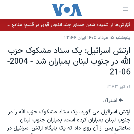
ینکهای
ابل
سترسی
گزارش‌ها از شنیده شدن صدای چند انفجار قوی در قشم؛ منابع حکومتی می‌گویند درگیری در تنگه هرمز بود
خانه
هش
پنجشنبه ۱۵ مرداد ۱۴۰۵ ایران ۲۳:۴۶
نسخه سبک وب‌سایت
ه
ارتش اسرائيل: يک ستاد مشکوک حزب
حتوای
موضوع ها
الله در جنوب لبنان بمباران شد - 2004-
صلی
برنامه های تلویزیونی
ایران
هش
06-21
جدول برنامه ها
ه
آمریکا
فحه
صفحه‌های ویژه
۰۱ تیر ۱۳۸۳
جهان
صلی
فرکانس‌های صدای آمریکا
ورزشی
جام جهانی ۲۰۲۶
هش
اشتراک
پخش رادیویی
ه
گزیده‌ها
عملیات خشم حماسی
ارتش اسرائيل می گويد، يک ستاد مشکوک حزب الله را در
ستجو
۲۵۰سالگی آمریکا
ویژه برنامه‌ها
جنوب لبنان بمباران کرده است. بمباران جنوب لبنان
یادگیری زبان انگلیسی
ساعاتی پس از آن روی داد که يک پايگاه ارتش اسرائيل در
ویدیوها
بایگانی برنامه‌های تلویزیونی