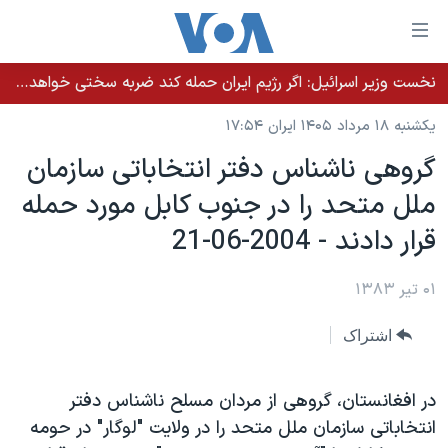
ینکهای
ابل
سترسی
نخست وزیر اسرائيل: اگر رژیم ایران حمله کند ضربه سختی خواهد خورد
خانه
هش
یکشنبه ۱۸ مرداد ۱۴۰۵ ایران ۱۷:۵۴
نسخه سبک وب‌سایت
ه
گروهی ناشناس دفتر انتخاباتی سازمان
حتوای
موضوع ها
ملل متحد را در جنوب کابل مورد حمله
صلی
برنامه های تلویزیونی
ایران
هش
قرار دادند - 2004-06-21
جدول برنامه ها
ه
آمریکا
فحه
صفحه‌های ویژه
۰۱ تیر ۱۳۸۳
جهان
صلی
فرکانس‌های صدای آمریکا
ورزشی
جام جهانی ۲۰۲۶
هش
اشتراک
پخش رادیویی
ه
گزیده‌ها
عملیات خشم حماسی
ستجو
۲۵۰سالگی آمریکا
ویژه برنامه‌ها
در افغانستان، گروهی از مردان مسلح ناشناس دفتر
یادگیری زبان انگلیسی
انتخاباتی سازمان ملل متحد را در ولايت "لوگار" در حومه
ویدیوها
بایگانی برنامه‌های تلویزیونی