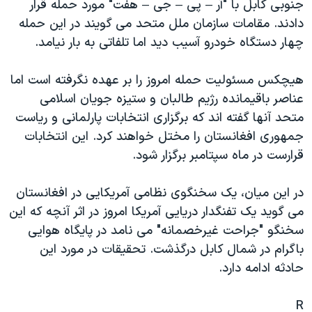
جنوبی کابل با "آر – پی – جی – هفت" مورد حمله قرار
دنبال کنید
مستندها
فرهنگ و زندگی
دادند. مقامات سازمان ملل متحد می گويند در اين حمله
حقوق شهروندی
انتخابات ریاست جمهوری آمریکا ۲۰۲۴
چهار دستگاه خودرو آسيب ديد اما تلفاتی به بار نيامد.
اقتصادی
حمله جمهوری اسلامی به اسرائیل
هيچکس مسئوليت حمله امروز را بر عهده نگرفته است اما
رمز مهسا
علم و فناوری
عناصر باقيمانده رژيم طالبان و ستيزه جويان اسلامی
زبانهای مختلف
اسرائیل در جنگ
ورزش زنان در ایران
متحد آنها گفته اند که برگزاری انتخابات پارلمانی و رياست
جمهوری افغانستان را مختل خواهند کرد. اين انتخابات
گالری عکس
اعتراضات زن، زندگی، آزادی
قرارست در ماه سپتامبر برگزار شود.
آرشیو پخش زنده
مجموعه مستندهای دادخواهی
تریبونال مردمی آبان ۹۸
در اين ميان، يک سخنگوی نظامی آمريکايی در افغانستان
می گويد يک تفنگدار دريايی آمريکا امروز در اثر آنچه که اين
دادگاه حمید نوری
سخنگو "جراحت غيرخصمانه" می نامد در پايگاه هوايی
چهل سال گروگان‌گیری
باگرام در شمال کابل درگذشت. تحقيقات در مورد اين
قانون شفافیت دارائی کادر رهبری ایران
حادثه ادامه دارد.
اعتراضات مردمی آبان ۹۸
R