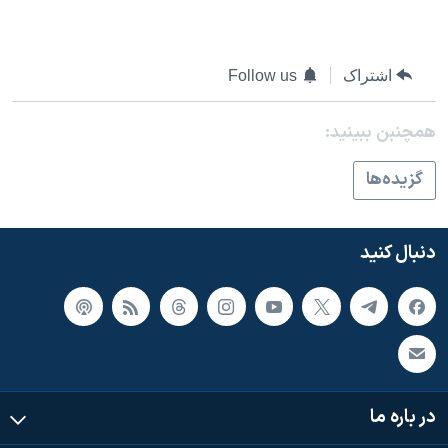
اسرائیل در جنگ
نرگس محمدی برنده جایزه نوبل صلح
اشتراک
Follow us
همایش محافظه‌کاران آمریکا «سی‌پک»
صفحه‌های ویژه
همچنبن ببینید:
سفر پرزیدنت ترامپ به چین
گزيده‌ها
دنبال کنید
در باره ما