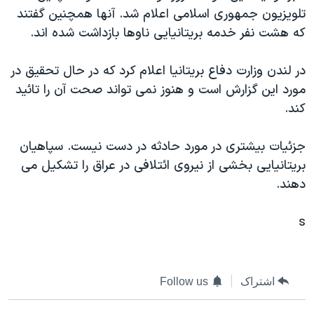
تلويزيون جمهوری اسلامی اعلام شد. آنها همچنين گفتند
دنبال کنید
مستندها
فرهنگ و زندگی
که هشت نفر خدمه بريتانيايی ناوها بازداشت شده اند.
حقوق شهروندی
انتخابات ریاست جمهوری آمریکا ۲۰۲۴
اقتصادی
حمله جمهوری اسلامی به اسرائیل
در لندن وزارت دفاع بريتانيا اعلام کرد که در حال تحقيق در
مورد اين گزارش است و هنوز نمی تواند صحت آن را تائيد
رمز مهسا
علم و فناوری
زبانهای مختلف
کند.
اسرائیل در جنگ
ورزش زنان در ایران
گالری عکس
اعتراضات زن، زندگی، آزادی
جزئيات بيشتری در مورد حادثه در دست نيست. سپاهيان
بريتانيايی بخشی از نيروی ائتلافی در عراق را تشکيل می
آرشیو پخش زنده
مجموعه مستندهای دادخواهی
دهند.
تریبونال مردمی آبان ۹۸
دادگاه حمید نوری
s
چهل سال گروگان‌گیری
قانون شفافیت دارائی کادر رهبری ایران
اشتراک
Follow us
اعتراضات مردمی آبان ۹۸