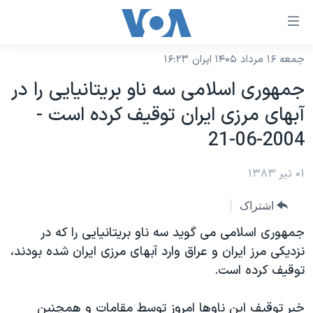
ینکهای
ابل
سترسی
جمعه ۱۶ مرداد ۱۴۰۵ ایران ۱۶:۲۳
خانه
هش
جمهوری اسلامی سه ناو بريتانيايی را در
نسخه سبک وب‌سایت
ه
آبهای مرزی ايران توقيف کرده است -
حتوای
موضوع ها
2004-06-21
صلی
برنامه های تلویزیونی
ایران
هش
۰۱ تیر ۱۳۸۳
جدول برنامه ها
ه
آمریکا
فحه
صفحه‌های ویژه
جهان
اشتراک
صلی
فرکانس‌های صدای آمریکا
ورزشی
جام جهانی ۲۰۲۶
جمهوری اسلامی می گويد سه ناو بريتانيايی را که در
هش
پخش رادیویی
نزديکی مرز ايران و عراق وارد آبهای مرزی ايران شده بودند،
ه
گزیده‌ها
عملیات خشم حماسی
توقيف کرده است.
ستجو
۲۵۰سالگی آمریکا
ویژه برنامه‌ها
یادگیری زبان انگلیسی
ویدیوها
بایگانی برنامه‌های تلویزیونی
خبر توقيف اين ناوها امروز توسط مقامات و همچنين