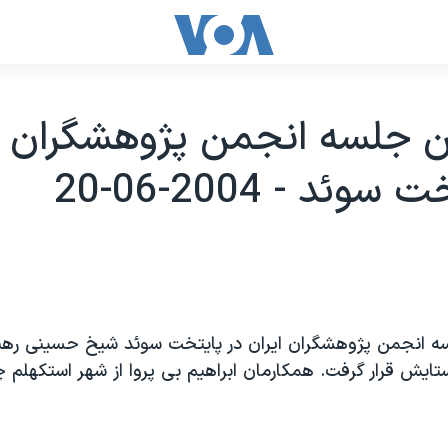
 جلسه انجمن پژوهشگران اي
وئد - 2004-06-20
ه انجمن پژوهشگران ايران در پايتخت سوئد شيخ حسينی رهب
ايش قرار گرفت. همکارمان ابراهيم بی پروا از شهر استکهلم 