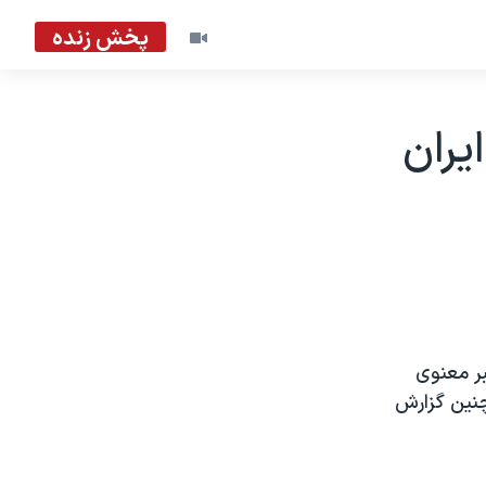
پخش زنده
ران
ر معنوی
چنين گزارش