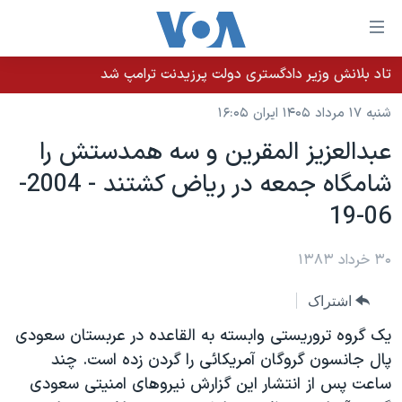
ینکهای
ابل
سترسی
تاد بلانش وزیر دادگستری دولت پرزیدنت ترامپ شد
خانه
هش
شنبه ۱۷ مرداد ۱۴۰۵ ایران ۱۶:۰۵
نسخه سبک وب‌سایت
ه
عبدالعزيز المقرين و سه همدستش را
حتوای
موضوع ها
شامگاه جمعه در رياض کشتند - 2004-
صلی
برنامه های تلویزیونی
ایران
هش
06-19
جدول برنامه ها
ه
آمریکا
فحه
صفحه‌های ویژه
۳۰ خرداد ۱۳۸۳
جهان
صلی
فرکانس‌های صدای آمریکا
ورزشی
جام جهانی ۲۰۲۶
هش
اشتراک
پخش رادیویی
ه
گزیده‌ها
عملیات خشم حماسی
يک گروه تروريستی وابسته به القاعده در عربستان سعودی
ستجو
۲۵۰سالگی آمریکا
ویژه برنامه‌ها
پال جانسون گروگان آمريکائی را گردن زده است. چند
یادگیری زبان انگلیسی
ساعت پس از انتشار اين گزارش نيروهای امنيتی سعودی
ویدیوها
بایگانی برنامه‌های تلویزیونی