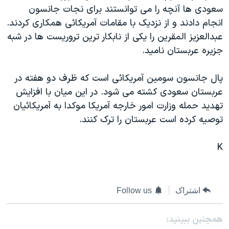
اسرائیل در جنگ
سعودی ها آنچه را می توانستند برای نجات جانسون
نرگس محمدی برنده جایزه نوبل صلح
انجام دادند و از نزديک با مقامات آمريکائی همکاری کردند.
عبدالعزيز المقرين را يکی از نابکار ترين تروريست ها در شبه
همایش محافظه‌کاران آمریکا «سی‌پک»
جزيره عربستان ناميد.
صفحه‌های ویژه
سفر پرزیدنت ترامپ به چین
پال جانسون سومين آمريکائی است که ظرف دو هفته در
عربستان سعودی کشته می شود. در اين ميان با افزايش
تهديد حمله وزارت امور خارجه آمريکا موکدا به آمريکائيان
توصيه کرده است عربستان را ترک کنند.
K
اشتراک
Follow us
همچنبن ببینید: