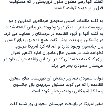
گفتند آنها رهبر مظنون سلول تروريستی را که مسئوليت
دنبال کنید
مستندها
فرهنگ و زندگی
قتل را بر عهده گرفت، کشتند.
حقوق شهروندی
انتخابات ریاست جمهوری آمریکا ۲۰۲۴
به گفته مقامات امنيتی سعودی عبدالعزيز المقرين و دو
اقتصادی
حمله جمهوری اسلامی به اسرائیل
تروريست مظنون ديگر در زدوخوردی در رياض کشته شدند.
رمز مهسا
علم و فناوری
به گفته آنها او گروه القاعده در عربستان را هدايت می کرد.
زبانهای مختلف
اسرائیل در جنگ
ورزش زنان در ایران
در واشنگتن پرزيدنت بوش گفت هيچ توجيهی برای کشتن
پال جانسون وجود ندارد و اضافه کرد آمريکا مرعوب
گالری عکس
اعتراضات زن، زندگی، آزادی
نخواهد شد. در همين حال ماموران اداره آگاهی فدرال
آرشیو پخش زنده
مجموعه مستندهای دادخواهی
برای کمک به تحقيقاتی که در باره اين واقعه جريان دارد در
تریبونال مردمی آبان ۹۸
عربستان سعودی بسر می برند.
دادگاه حمید نوری
دولت سعودی تصاوير چندش آور تروريست های مقتول
چهل سال گروگان‌گیری
القاعده را که می گويد مسئول سربريدن پال جانسون
قانون شفافیت دارائی کادر رهبری ایران
پيمانکار آمريکائی بودند، پخش کرده است.
اعتراضات مردمی آبان ۹۸
سفير آمريکا در پايتخت عربستان سعودی روز شنبه گفت