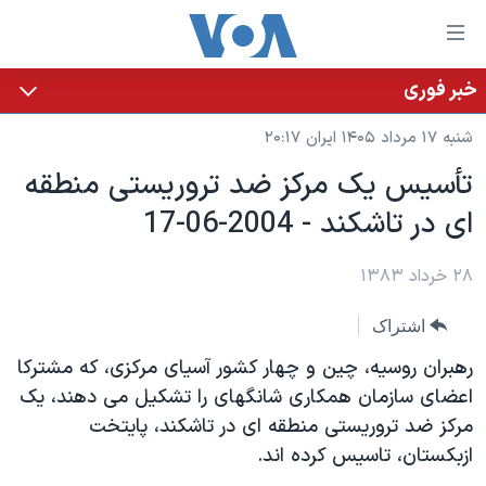
ینکهای
ابل
سترسی
خبر فوری
خانه
هش
شنبه ۱۷ مرداد ۱۴۰۵ ایران ۲۰:۱۷
نسخه سبک وب‌سایت
ه
تأسيس يک مرکز ضد تروريستی منطقه
حتوای
موضوع ها
ای در تاشکند - 2004-06-17
صلی
برنامه های تلویزیونی
ایران
هش
جدول برنامه ها
ه
۲۸ خرداد ۱۳۸۳
آمریکا
فحه
صفحه‌های ویژه
جهان
اشتراک
صلی
فرکانس‌های صدای آمریکا
ورزشی
جام جهانی ۲۰۲۶
هش
رهبران روسيه، چين و چهار کشور آسيای مرکزی، که مشترکا
پخش رادیویی
ه
گزیده‌ها
عملیات خشم حماسی
اعضای سازمان همکاری شانگهای را تشکيل می دهند، يک
ستجو
مرکز ضد تروريستی منطقه ای در تاشکند، پايتخت
۲۵۰سالگی آمریکا
ویژه برنامه‌ها
یادگیری زبان انگلیسی
ازبکستان، تاسيس کرده اند.
ویدیوها
بایگانی برنامه‌های تلویزیونی