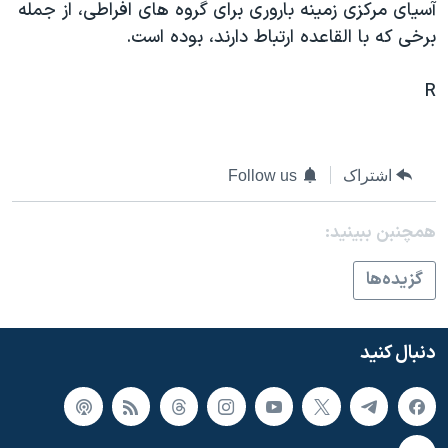
اسرائیل در جنگ
آسيای مرکزی زمينه باروری برای گروه های افراطی، از جمله
برخی که با القاعده ارتباط دارند، بوده است.
نرگس محمدی برنده جایزه نوبل صلح
همایش محافظه‌کاران آمریکا «سی‌پک»
R
صفحه‌های ویژه
سفر پرزیدنت ترامپ به چین
اشتراک
Follow us
همچنبن ببینید:
گزيده‌ها
دنبال کنید