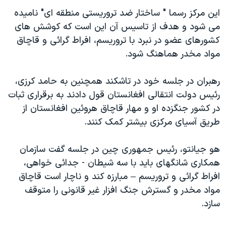
دنبال کنید
مستندها
فرهنگ و زندگی
اين مرکز رسما " ساختار ضد تروريستی منطقه ای" ناميده
می شود و هدف از تاسيس آن اين است که کوشش های
حقوق شهروندی
انتخابات ریاست جمهوری آمریکا ۲۰۲۴
کشورهای عضو در نبرد با تروريسم، افراط گرائی و قاچاق
اقتصادی
حمله جمهوری اسلامی به اسرائیل
مواد مخدر هماهنگ شود.
رمز مهسا
علم و فناوری
زبانهای مختلف
رهبران در جلسه خود در تاشکند همچنين به حامد کرزی،
اسرائیل در جنگ
ورزش زنان در ایران
رئيس دولت انتقالی افغانستان قول دادند به برقراری ثبات
گالری عکس
اعتراضات زن، زندگی، آزادی
در کشور جنگزده او و مهار قاچاق هروئين افغانستان از
آرشیو پخش زنده
مجموعه مستندهای دادخواهی
طريق آسيای مرکزی بيشتر کمک کنند.
تریبونال مردمی آبان ۹۸
هو جيانتو، رئيس جمهوری چين در جلسه گفت سازمان
دادگاه حمید نوری
همکاری شانگهای بايد با سه شيطان - جدائی خواهی،
چهل سال گروگان‌گیری
افراط گرائی و تروريسم – مبارزه کند و ناچار است قاچاق
مواد مخدر و گسترش جنگ افزار غير قانونی را متوقف
قانون شفافیت دارائی کادر رهبری ایران
سازد.
اعتراضات مردمی آبان ۹۸