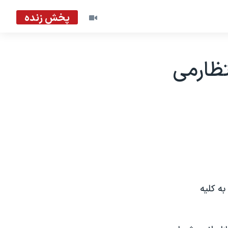
پخش زنده
تظارمی
ه کليه