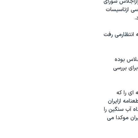
ازاجلاس شورای
سی ازتاسيسات
.
ه انتظارمی رفت
جلاس بوده
رای بررسی
ای را که
عنامه ازايران
ه آب سنگين را
يران موکدا می