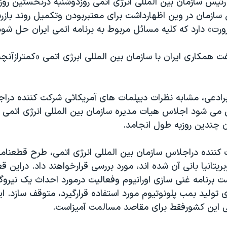
رئيس سازمان بين المللی انرژی اتمی روزدوشنبه درنخستين روز
 سازمان در وين اظهارداشت برای معتبربودن وتکميل روند بازر
ورت» دارد که کليه مسائل مربوط به برنامه اتمی ايران حل شود
فت همکاری ايران با سازمان بين المللی ابرژی اتمی «کمترازآنچ
برادعی، مشابه نظرات ديپلمات های آمريکائی شرکت کننده درا
می شود اجلاس هيات مديره سازمان بين المللی انرژی اتمی ب
ان چندين روزبه طول انجامد.
کننده دراجلاس سازمان بين المللی انرژی اتمی، طرح قطعنامه 
ريتانيا بانی آن شده اند، مورد بررسی قرارخواهند داد. دراين قط
 برنامه غنی سازی اورانيوم وفعاليت درمورد احداث يک نيروگا
ی توليد بمب پلونوتيوم مورد استفاده قرارگيرد، متوقف سازد. ا
می اين کشورفقط برای مقاصد مسالمت آميزاست.