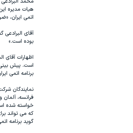
محمد البرادعی 
مستندها
فرهنگ و زندگی
هيات مديره اين
حقوق شهروندی
انتخابات ریاست جمهوری آمریکا ۲۰۲۴
اتمی ايران، «ضر
اقتصادی
حمله جمهوری اسلامی به اسرائیل
آقای البرادعی گ
رمز مهسا
علم و فناوری
بوده است.»
اسرائیل در جنگ
ورزش زنان در ایران
گالری عکس
اعتراضات زن، زندگی، آزادی
اظهارات آقای ال
است. پيش بينی 
آرشیو پخش زنده
مجموعه مستندهای دادخواهی
برنامه اتمی اير
تریبونال مردمی آبان ۹۸
دادگاه حمید نوری
نمايندگان شرکت 
فرانسه، آلمان وب
چهل سال گروگان‌گیری
خواسته شده است
قانون شفافیت دارائی کادر رهبری ایران
که می تواند برا
اعتراضات مردمی آبان ۹۸
گويد برنامه ات
اسرائیل در جنگ