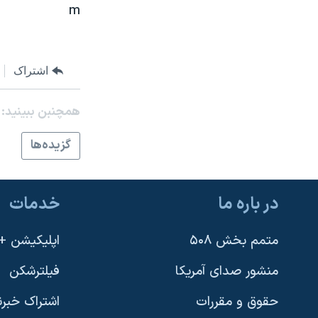
m
نرگس محمدی برنده جایزه نوبل صلح
همایش محافظه‌کاران آمریکا «سی‌پک»
صفحه‌های ویژه
اشتراک
سفر پرزیدنت ترامپ به چین
همچنبن ببینید:
گزيده‌ها
در باره ما
خدمات
متمم بخش ۵۰۸
اپلیکیشن +VOA
منشور صدای آمریکا
فیلترشکن
حقوق و مقررات
اشتراک خبرن