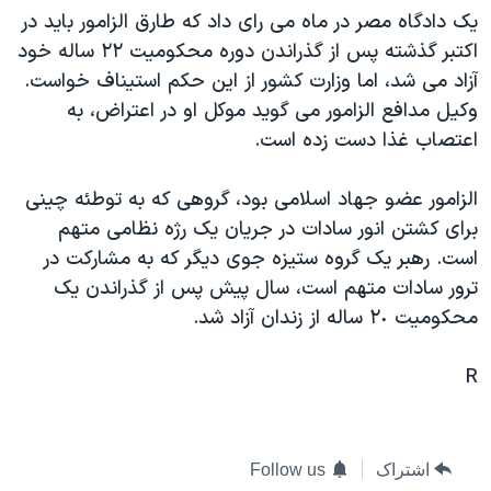
يک دادگاه مصر در ماه می رای داد که طارق الزامور بايد در
دنبال کنید
مستندها
فرهنگ و زندگی
اکتبر گذشته پس از گذراندن دوره محکوميت ٢٢ ساله خود
حقوق شهروندی
انتخابات ریاست جمهوری آمریکا ۲۰۲۴
آزاد می شد، اما وزارت کشور از اين حکم استيناف خواست.
اقتصادی
حمله جمهوری اسلامی به اسرائیل
وکيل مدافع الزامور می گويد موکل او در اعتراض، به
اعتصاب غذا دست زده است.
رمز مهسا
علم و فناوری
زبانهای مختلف
اسرائیل در جنگ
ورزش زنان در ایران
الزامور عضو جهاد اسلامی بود، گروهی که به توطئه چينی
گالری عکس
اعتراضات زن، زندگی، آزادی
برای کشتن انور سادات در جريان يک رژه نظامی متهم
است. رهبر يک گروه ستيزه جوی ديگر که به مشارکت در
آرشیو پخش زنده
مجموعه مستندهای دادخواهی
ترور سادات متهم است، سال پيش پس از گذراندن يک
تریبونال مردمی آبان ۹۸
محکوميت ٢٠ ساله از زندان آزاد شد.
دادگاه حمید نوری
R
چهل سال گروگان‌گیری
قانون شفافیت دارائی کادر رهبری ایران
اعتراضات مردمی آبان ۹۸
اشتراک
Follow us