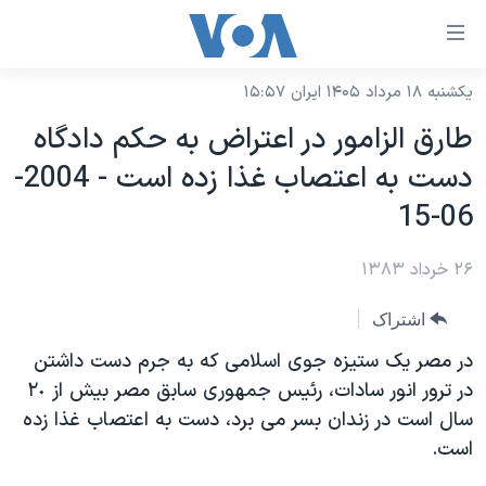
ینکهای
ابل
سترسی
یکشنبه ۱۸ مرداد ۱۴۰۵ ایران ۱۵:۵۷
خانه
هش
طارق الزامور در اعتراض به حکم دادگاه
نسخه سبک وب‌سایت
ه
دست به اعتصاب غذا زده است - 2004-
حتوای
موضوع ها
06-15
صلی
برنامه های تلویزیونی
ایران
هش
۲۶ خرداد ۱۳۸۳
جدول برنامه ها
ه
آمریکا
فحه
صفحه‌های ویژه
جهان
اشتراک
صلی
فرکانس‌های صدای آمریکا
ورزشی
جام جهانی ۲۰۲۶
در مصر يک ستيزه جوی اسلامی که به جرم دست داشتن
هش
پخش رادیویی
در ترور انور سادات، رئيس جمهوری سابق مصر بيش از ٢٠
ه
گزیده‌ها
عملیات خشم حماسی
سال است در زندان بسر می برد، دست به اعتصاب غذا زده
ستجو
۲۵۰سالگی آمریکا
ویژه برنامه‌ها
یادگیری زبان انگلیسی
است.
ویدیوها
بایگانی برنامه‌های تلویزیونی