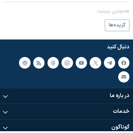
اسرائیل در جنگ
همچنبن ببینید:
نرگس محمدی برنده جایزه نوبل صلح
همایش محافظه‌کاران آمریکا «سی‌پک»
گزيده‌ها
صفحه‌های ویژه
سفر پرزیدنت ترامپ به چین
دنبال کنید
در باره ما
خدمات
گوناگون