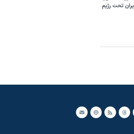
يران تحت رژيم