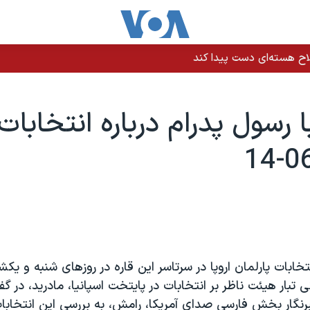
 قشم؛ منابع حکومتی می‌گویند درگیری در تنگه هرمز بود
 رسول پدرام درباره انتخابات ا
تخابات پارلمان اروپا در سرتاسر اين قاره در روزهای شنبه و يک
ی تبار هيئت ناظر بر انتخابات در پايتخت اسپانيا، مادريد، در گ
نگار بخش فارسی صدای آمريکا، رامش، به بررسی اين انتخابا