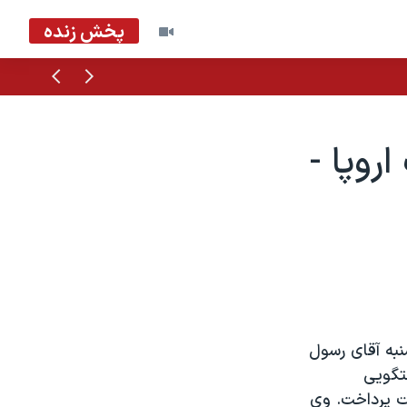
پخش زنده
قبلی
بعدی
روپا -
شنبه آقای رسول
فتگويی
ت پرداخت. وی