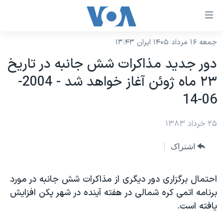
ینکهای
ابل
سترسی
جمعه ۱۶ مرداد ۱۴۰۵ ایران ۱۳:۴۳
خانه
هش
دور جديد مذاکرات شش جانبه در تاريخ
نسخه سبک وب‌سایت
ه
٢٣ ماه ژوئن آغاز خواهد شد - 2004-
حتوای
موضوع ها
06-14
صلی
برنامه های تلویزیونی
ایران
هش
۲۵ خرداد ۱۳۸۳
جدول برنامه ها
ه
آمریکا
فحه
صفحه‌های ویژه
جهان
اشتراک
صلی
فرکانس‌های صدای آمریکا
ورزشی
جام جهانی ۲۰۲۶
هش
پخش رادیویی
احتمال برگزاری دور ديگری از مذاکرات شش جانبه در مورد
ه
گزیده‌ها
عملیات خشم حماسی
برنامه اتمی کره شمالی در هفته آينده در شهر پکن افزايش
ستجو
۲۵۰سالگی آمریکا
ویژه برنامه‌ها
یادگیری زبان انگلیسی
يافته است.
ویدیوها
بایگانی برنامه‌های تلویزیونی