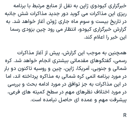
خبرگزاری کيودوی ژاپن به نقل از منابع مرتبط با برنامه
دنبال کنید
مستندها
فرهنگ و زندگی
ريزی اين مذاکرات می گويد دور جديد مذاکرات شش جانبه
حقوق شهروندی
انتخابات ریاست جمهوری آمریکا ۲۰۲۴
در تاريخ بيست و سوم ماه جاری ژوئن آغاز خواهد شد. به
اقتصادی
حمله جمهوری اسلامی به اسرائیل
گزارش خبرگزاری کيودو، انتظار می رود چين بزودی رسما
اين خبر را اعلام کند.
رمز مهسا
علم و فناوری
زبانهای مختلف
اسرائیل در جنگ
ورزش زنان در ایران
همچنين به موجب اين گزارش، پيش از آغاز مذاکرات
گالری عکس
اعتراضات زن، زندگی، آزادی
رسمی، گفتگوهای مقدماتی بيشتری انجام خواهد شد. کره
شمالی و جنوبی، آمريکا، ژاپن، چين و روسيه تاکنون دو بار
آرشیو پخش زنده
مجموعه مستندهای دادخواهی
در مورد برنامه اتمی کره شمالی به مذاکره پرداخته اند، اما
تریبونال مردمی آبان ۹۸
در اين مذاکرات به جز توافق در مورد ادامه بحث و بررسی
دادگاه حمید نوری
در مورد اختلاف نظرهای مهم در سطح کميته های فرعی،
پيشرفت مهم و عمده ای حاصل نيامده است.
چهل سال گروگان‌گیری
قانون شفافیت دارائی کادر رهبری ایران
R
اعتراضات مردمی آبان ۹۸