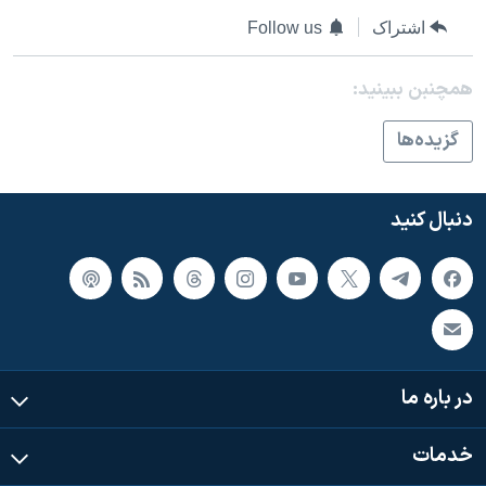
اسرائیل در جنگ
اشتراک
Follow us
نرگس محمدی برنده جایزه نوبل صلح
همایش محافظه‌کاران آمریکا «سی‌پک»
همچنبن ببینید:
صفحه‌های ویژه
گزيده‌ها
سفر پرزیدنت ترامپ به چین
دنبال کنید
در باره ما
خدمات