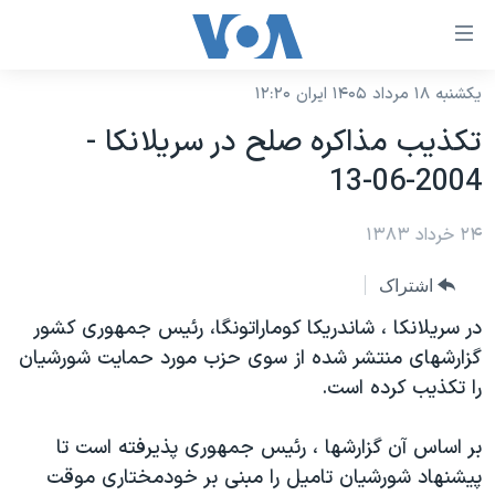
ینکهای
ابل
سترسی
یکشنبه ۱۸ مرداد ۱۴۰۵ ایران ۱۲:۲۰
خانه
هش
تکذيب مذاکره صلح در سريلانکا -
نسخه سبک وب‌سایت
ه
2004-06-13
حتوای
موضوع ها
صلی
۲۴ خرداد ۱۳۸۳
برنامه های تلویزیونی
ایران
هش
جدول برنامه ها
ه
آمریکا
اشتراک
فحه
صفحه‌های ویژه
جهان
در سريلانکا ، شاندريکا کوماراتونگا، رئيس جمهوری کشور
صلی
فرکانس‌های صدای آمریکا
گزارشهای منتشر شده از سوی حزب مورد حمايت شورشيان
ورزشی
جام جهانی ۲۰۲۶
هش
را تکذيب کرده است.
پخش رادیویی
ه
گزیده‌ها
عملیات خشم حماسی
ستجو
۲۵۰سالگی آمریکا
ویژه برنامه‌ها
بر اساس آن گزارشها ، رئيس جمهوری پذيرفته است تا
یادگیری زبان انگلیسی
پيشنهاد شورشيان تاميل را مبنی بر خودمختاری موقت
ویدیوها
بایگانی برنامه‌های تلویزیونی