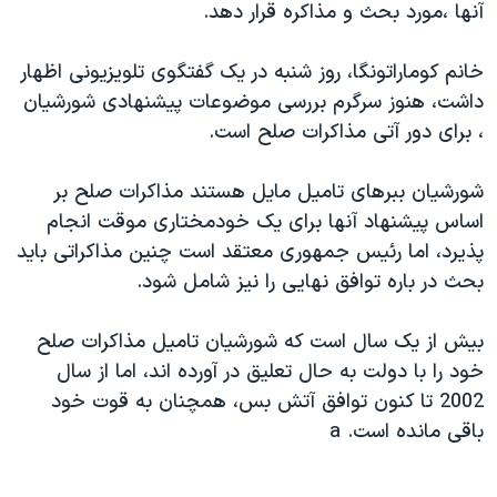
آنها ،مورد بحث و مذاکره قرار دهد.
دنبال کنید
مستندها
فرهنگ و زندگی
حقوق شهروندی
انتخابات ریاست جمهوری آمریکا ۲۰۲۴
خانم کوماراتونگا، روز شنبه در يک گفتگوی تلويزيونی اظهار
داشت، هنوز سرگرم بررسی موضوعات پيشنهادی شورشيان
اقتصادی
حمله جمهوری اسلامی به اسرائیل
، برای دور آتی مذاکرات صلح است.
رمز مهسا
علم و فناوری
زبانهای مختلف
اسرائیل در جنگ
ورزش زنان در ایران
شورشيان ببرهای تاميل مايل هستند مذاکرات صلح بر
اساس پيشنهاد آنها برای يک خودمختاری موقت انجام
گالری عکس
اعتراضات زن، زندگی، آزادی
پذيرد، اما رئيس جمهوری معتقد است چنين مذاکراتی بايد
آرشیو پخش زنده
مجموعه مستندهای دادخواهی
بحث در باره توافق نهايی را نيز شامل شود.
تریبونال مردمی آبان ۹۸
بيش از يک سال است که شورشيان تاميل مذاکرات صلح
دادگاه حمید نوری
خود را با دولت به حال تعليق در آورده اند، اما از سال
چهل سال گروگان‌گیری
2002 تا کنون توافق آتش بس، همچنان به قوت خود
قانون شفافیت دارائی کادر رهبری ایران
باقی مانده است. a
اعتراضات مردمی آبان ۹۸