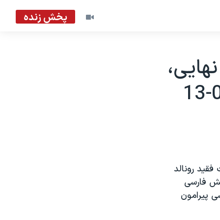
پخش زنده
هايی،
 فقيد رونالد
خش فارسی
ی پيرامون