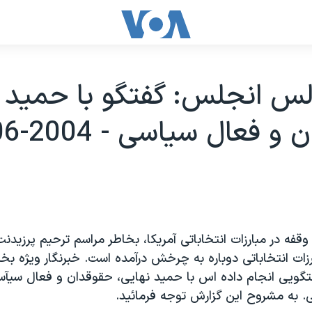
س انجلس: گفتگو با حميد ن
 فعال سياسی - 2004-06-13
قفه در مبارزات انتخاباتی آمريکا، بخاطر مراسم ترحيم پرزيدنت
رزات انتخاباتی دوباره به چرخش درآمده است. خبرنگار ويژه ب
تگويی انجام داده اس با حميد نهايی، حقوقدان و فعال سيآس
. به مشروح اين گزارش توجه فرمائيد.