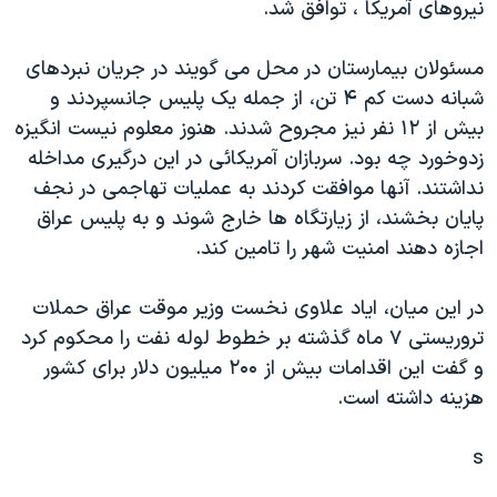
نيروهای آمريکا ، توافق شد.
دنبال کنید
مستندها
فرهنگ و زندگی
حقوق شهروندی
انتخابات ریاست جمهوری آمریکا ۲۰۲۴
مسئولان بيمارستان در محل می گويند در جريان نبردهای
شبانه دست کم ۴ تن، از جمله يک پليس جانسپردند و
اقتصادی
حمله جمهوری اسلامی به اسرائیل
بيش از ۱۲ نفر نيز مجروح شدند. هنوز معلوم نيست انگيزه
رمز مهسا
علم و فناوری
زدوخورد چه بود. سربازان آمريکائی در اين درگيری مداخله
زبانهای مختلف
اسرائیل در جنگ
ورزش زنان در ایران
نداشتند. آنها موافقت کردند به عمليات تهاجمی در نجف
پايان بخشند، از زيارتگاه ها خارج شوند و به پليس عراق
گالری عکس
اعتراضات زن، زندگی، آزادی
اجازه دهند امنيت شهر را تامين کند.
آرشیو پخش زنده
مجموعه مستندهای دادخواهی
تریبونال مردمی آبان ۹۸
در اين ميان، اياد علاوی نخست وزير موقت عراق حملات
تروريستی ۷ ماه گذشته بر خطوط لوله نفت را محکوم کرد
دادگاه حمید نوری
و گفت اين اقدامات بيش از ۲۰۰ ميليون دلار برای کشور
چهل سال گروگان‌گیری
هزينه داشته است.
قانون شفافیت دارائی کادر رهبری ایران
s
اعتراضات مردمی آبان ۹۸