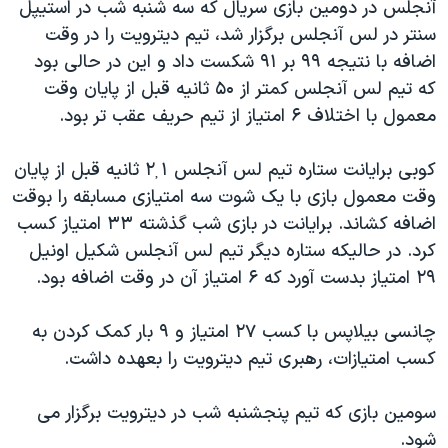
آنجلس در دومين بازی سريال که سه شنبه شب در استيپل
دنبال کنید
مستندها
فرهنگ و زندگی
سنتر در لس آنجلس برگزار شد، تيم ديترويت را در وقت
حقوق شهروندی
انتخابات ریاست جمهوری آمریکا ۲۰۲۴
اضافه با نتيجه ۹۹ بر ۹۱ شکست داد و اين در حالی بود
که تيم لس آنجلس کمتر از ۵۰ ثانيه قبل از پايان وقت
اقتصادی
حمله جمهوری اسلامی به اسرائیل
معمول با اختلاف ۶ امتياز از تيم حريف عقب تر بود.
رمز مهسا
علم و فناوری
زبانهای مختلف
اسرائیل در جنگ
ورزش زنان در ایران
کوبی برايانت ستاره تيم لس آنجلس ۲۱ ثانيه قبل از پايان
وقت معمول بازی با يک شوت سه امتيازی مسابقه را بوقت
گالری عکس
اعتراضات زن، زندگی، آزادی
اضافه کشاند. برايانت در بازی شب گذشته ۳۳ امتياز کسب
آرشیو پخش زنده
مجموعه مستندهای دادخواهی
کرد. در حاليکه ستاره ديگر تيم لس آنجلس شکيل اونيل
تریبونال مردمی آبان ۹۸
۲۹ امتياز بدست آورد که ۶ امتياز آن در وقت اضافه بود.
دادگاه حمید نوری
چانسی بيلاپس با کسب ۲۷ امتياز و ۹ بار کمک کردن به
چهل سال گروگان‌گیری
کسب امتيازات، رهبری تيم ديترويت را بعهده داشت.
قانون شفافیت دارائی کادر رهبری ایران
سومين بازی که تيم پنجشنبه شب در ديترويت برگزار می
اعتراضات مردمی آبان ۹۸
شود.