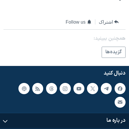
اسرائیل در جنگ
نرگس محمدی برنده جایزه نوبل صلح
همایش محافظه‌کاران آمریکا «سی‌پک»
اشتراک
Follow us
صفحه‌های ویژه
همچنبن ببینید:
سفر پرزیدنت ترامپ به چین
گزيده‌ها
دنبال کنید
در باره ما