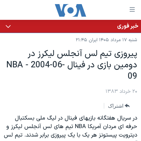
ینکهای
ابل
سترسی
خبر فوری
خانه
هش
شنبه ۱۷ مرداد ۱۴۰۵ ایران ۲۱:۴۵
نسخه سبک وب‌سایت
ه
پيروزی تيم لس آنجلس ليکرز در
حتوای
موضوع ها
دومين بازی در فينال NBA - 2004-06-
صلی
برنامه های تلویزیونی
ایران
هش
09
جدول برنامه ها
ه
آمریکا
فحه
صفحه‌های ویژه
۲۰ خرداد ۱۳۸۳
جهان
صلی
فرکانس‌های صدای آمریکا
ورزشی
جام جهانی ۲۰۲۶
هش
اشتراک
پخش رادیویی
ه
گزیده‌ها
عملیات خشم حماسی
در سريال هفتگانه بازيهای فينال در ليگ ملی بسکتبال
ستجو
۲۵۰سالگی آمریکا
ویژه برنامه‌ها
حرفه ای مردان آمريکا NBA تيم های لس آنجلس ليکرز و
یادگیری زبان انگلیسی
ديترويت پيستونز هر يک با يک پيروزی برابر شدند. تيم لس
ویدیوها
بایگانی برنامه‌های تلویزیونی