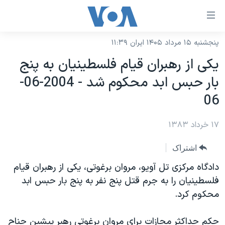
ینکهای
ابل
سترسی
پنجشنبه ۱۵ مرداد ۱۴۰۵ ایران ۱۱:۳۹
خانه
هش
يکی از رهبران قيام فلسطينيان به پنج
نسخه سبک وب‌سایت
ه
بار حبس ابد محکوم شد - 2004-06-
حتوای
موضوع ها
06
صلی
برنامه های تلویزیونی
ایران
هش
۱۷ خرداد ۱۳۸۳
جدول برنامه ها
ه
آمریکا
فحه
صفحه‌های ویژه
جهان
اشتراک
صلی
فرکانس‌های صدای آمریکا
ورزشی
جام جهانی ۲۰۲۶
دادگاه مرکزی تل آويو، مروان برغوتی، يکی از رهبران قيام
هش
پخش رادیویی
فلسطينيان را به جرم قتل پنج نفر به پنج بار حبس ابد
ه
گزیده‌ها
عملیات خشم حماسی
محکوم کرد.
ستجو
۲۵۰سالگی آمریکا
ویژه برنامه‌ها
یادگیری زبان انگلیسی
ویدیوها
بایگانی برنامه‌های تلویزیونی
حکم حداکثر مجازات برای مروان برغوتی رهبر پيشين جناح