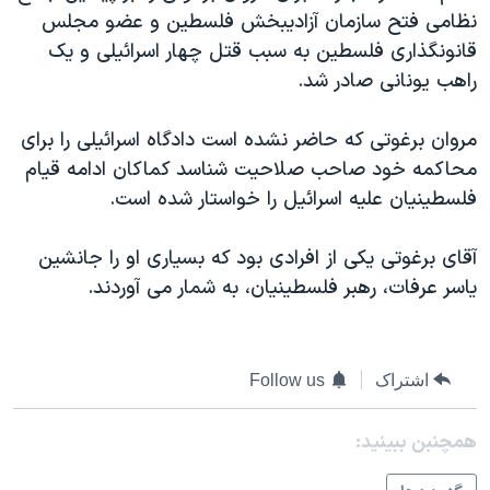
نظامی فتح سازمان آزاديبخش فلسطين و عضو مجلس
دنبال کنید
مستندها
فرهنگ و زندگی
قانونگذاری فلسطين به سبب قتل چهار اسرائيلی و يک
حقوق شهروندی
انتخابات ریاست جمهوری آمریکا ۲۰۲۴
راهب يونانی صادر شد.
اقتصادی
حمله جمهوری اسلامی به اسرائیل
مروان برغوتی که حاضر نشده است دادگاه اسرائيلی را برای
رمز مهسا
علم و فناوری
زبانهای مختلف
محاکمه خود صاحب صلاحيت شناسد کماکان ادامه قيام
اسرائیل در جنگ
ورزش زنان در ایران
فلسطينيان عليه اسرائيل را خواستار شده است.
گالری عکس
اعتراضات زن، زندگی، آزادی
آقای برغوتی يکی از افرادی بود که بسياری او را جانشين
آرشیو پخش زنده
مجموعه مستندهای دادخواهی
ياسر عرفات، رهبر فلسطينيان، به شمار می آوردند.
تریبونال مردمی آبان ۹۸
دادگاه حمید نوری
چهل سال گروگان‌گیری
اشتراک
Follow us
قانون شفافیت دارائی کادر رهبری ایران
همچنبن ببینید:
اعتراضات مردمی آبان ۹۸