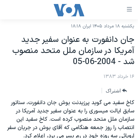
ینکهای
ابل
سترسی
یکشنبه ۱۸ مرداد ۱۴۰۵ ایران ۱۸:۱۸
خانه
هش
جان دانفورت به عنوان سفير جديد
نسخه سبک وب‌سایت
ه
آمريکا در سازمان ملل متحد منصوب
حتوای
موضوع ها
شد - 2004-06-05
صلی
برنامه های تلویزیونی
ایران
هش
۱۶ خرداد ۱۳۸۳
جدول برنامه ها
ه
آمریکا
فحه
صفحه‌های ویژه
جهان
اشتراک
صلی
فرکانس‌های صدای آمریکا
ورزشی
جام جهانی ۲۰۲۶
کاخ سفيد می گويد پرزيدنت بوش جان دانفورت، سناتور
هش
پخش رادیویی
سابق ايالت ميسوری را به عنوان سفير جديد آمريکا در
ه
گزیده‌ها
عملیات خشم حماسی
سازمان ملل متحد منصوب کرده است. کاخ سفيد اين
ستجو
۲۵۰سالگی آمریکا
ویژه برنامه‌ها
یادگیری زبان انگلیسی
انتصاب را روز جمعه هنگامی که آقای بوش در جريان سفر
ویدیوها
بایگانی برنامه‌های تلویزیونی
اروپائی سه روزه خود در رم بسر می برد، اعلام کرد.