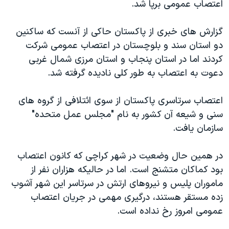
اعتصاب عمومی برپا شد.
دنبال کنید
مستندها
فرهنگ و زندگی
حقوق شهروندی
انتخابات ریاست جمهوری آمریکا ۲۰۲۴
گزارش های خبری از پاکستان حاکی از آنست که ساکنين
دو استان سند و بلوچستان در اعتصاب عمومی شرکت
اقتصادی
حمله جمهوری اسلامی به اسرائیل
کردند اما در استان پنجاب و استان مرزی شمال غربی
رمز مهسا
علم و فناوری
دعوت به اعتصاب به طور کلی ناديده گرفته شد.
زبانهای مختلف
اسرائیل در جنگ
ورزش زنان در ایران
اعتصاب سرتاسری پاکستان از سوی ائتلافی از گروه های
گالری عکس
اعتراضات زن، زندگی، آزادی
سنی و شيعه آن کشور به نام "مجلس عمل متحده"
آرشیو پخش زنده
مجموعه مستندهای دادخواهی
سازمان يافت.
تریبونال مردمی آبان ۹۸
در همين حال وضعيت در شهر کراچی که کانون اعتصاب
دادگاه حمید نوری
بود کماکان متشنج است. اما در حاليکه هزاران نفر از
چهل سال گروگان‌گیری
ماموران پليس و نيروهای ارتش در سرتاسر اين شهر آشوب
قانون شفافیت دارائی کادر رهبری ایران
زده مستقر هستند، درگيری مهمی در جريان اعتصاب
عمومی امروز رخ نداده است.
اعتراضات مردمی آبان ۹۸