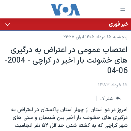
ینکهای
ابل
سترسی
خبر فوری
خانه
هش
پنجشنبه ۱۵ مرداد ۱۴۰۵ ایران ۲۲:۲۷
نسخه سبک وب‌سایت
ه
اعتصاب عمومی در اعتراض به درگيری
حتوای
موضوع ها
های خشونت بار اخير در کراچی - 2004-
صلی
برنامه های تلویزیونی
ایران
هش
06-04
جدول برنامه ها
ه
آمریکا
فحه
صفحه‌های ویژه
۱۵ خرداد ۱۳۸۳
جهان
صلی
فرکانس‌های صدای آمریکا
ورزشی
جام جهانی ۲۰۲۶
هش
اشتراک
پخش رادیویی
ه
گزیده‌ها
عملیات خشم حماسی
امروز در دو استان از چهار استان پاکستان در اعتراض به
ستجو
۲۵۰سالگی آمریکا
ویژه برنامه‌ها
درگيری های خشونت بار اخير بين شيعيان و سنی های
یادگیری زبان انگلیسی
شهر کراچی که به کشته شدن حداقل ۵۲ نفر انجاميد،
ویدیوها
بایگانی برنامه‌های تلویزیونی