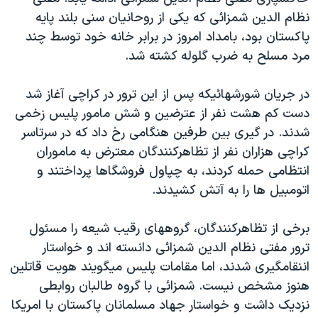
دنبال کنید
مستندها
فرهنگ و زندگی
نظام الدين شمزائی که يکی از روحانيان سنی بلند پايه
پاکستان بود، بامداد امروز در برابر خانه خود توسط چند
حقوق شهروندی
انتخابات ریاست جمهوری آمریکا ۲۰۲۴
مرد مسلح به ضرب گلوله کشته شد.
اقتصادی
حمله جمهوری اسلامی به اسرائیل
رمز مهسا
علم و فناوری
در جريان شورشهائيکه پس از اين ترور در کراچی آغاز شد
زبانهای مختلف
دست کم هشت نفر از عترضين و شش مامور پليس زخمی
اسرائیل در جنگ
ورزش زنان در ایران
شدند. در گيری بين طرفين هنگامی رخ داد که در سرتاسر
گالری عکس
اعتراضات زن، زندگی، آزادی
کراچی هزاران نفر از تظاهرکنندگان معترض به ماموران
آرشیو پخش زنده
مجموعه مستندهای دادخواهی
انتظامی حمله کردند، به چپاول فروشگاها پرداختند و
اتومبيل ها را به آتش کشيدند.
تریبونال مردمی آبان ۹۸
دادگاه حمید نوری
برخی از تظاهرکنندگان، گروههای رقيب شيعه را مسئول
چهل سال گروگان‌گیری
ترور مفتی نظام الدين شمزائی دانسته اند و خواستار
اننقامگيری شدند، اما مقامات پليس ميگويند هويت قاتلين
قانون شفافیت دارائی کادر رهبری ایران
هنوز مشخص نيست. شمزائی با گروه طالبان روابطی
اعتراضات مردمی آبان ۹۸
نزديک داشت و خواستار جهاد مسلمانان پاکستان با امريکا