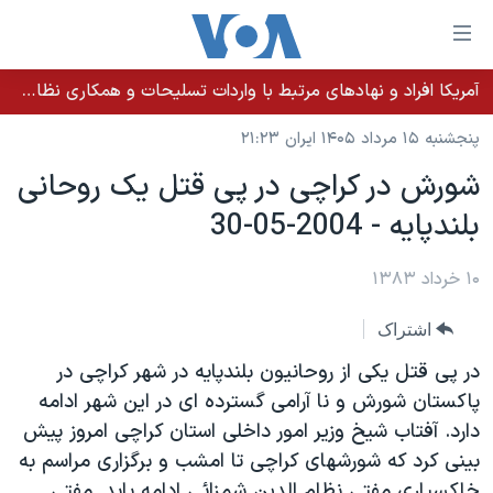
ینکهای
ابل
سترسی
آمریکا افراد و نهادهای مرتبط با واردات تسلیحات و همکاری نظامی کوبا را تحریم کرد
خانه
هش
پنجشنبه ۱۵ مرداد ۱۴۰۵ ایران ۲۱:۲۳
نسخه سبک وب‌سایت
ه
شورش در کراچی در پی قتل يک روحانی
حتوای
موضوع ها
بلندپايه - 2004-05-30
صلی
برنامه های تلویزیونی
ایران
هش
جدول برنامه ها
ه
۱۰ خرداد ۱۳۸۳
آمریکا
فحه
صفحه‌های ویژه
جهان
اشتراک
صلی
فرکانس‌های صدای آمریکا
ورزشی
جام جهانی ۲۰۲۶
هش
در پی قتل يکی از روحانيون بلندپايه در شهر کراچی در
پخش رادیویی
ه
گزیده‌ها
عملیات خشم حماسی
پاکستان شورش و نا آرامی گسترده ای در اين شهر ادامه
ستجو
دارد. آفتاب شيخ وزير امور داخلی استان کراچی امروز پيش
۲۵۰سالگی آمریکا
ویژه برنامه‌ها
یادگیری زبان انگلیسی
بينی کرد که شورشهای کراچی تا امشب و برگزاری مراسم به
ویدیوها
بایگانی برنامه‌های تلویزیونی
خاکسپاری مفتی نظام الدين شمزائی ادامه يابد. مفتی