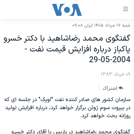
ینکهای
ابل
سترسی
شنبه ۱۷ مرداد ۱۴۰۵ ایران ۰۹:۰۸
خانه
هش
گفتگوی محمد رضاشاهيد با دکتر خسرو
نسخه سبک وب‌سایت
ه
پاکباز درباره افزايش قيمت نفت -
حتوای
موضوع ها
2004-05-29
صلی
برنامه های تلویزیونی
ایران
هش
۰۹ خرداد ۱۳۸۳
جدول برنامه ها
ه
آمریکا
فحه
صفحه‌های ویژه
جهان
اشتراک
صلی
فرکانس‌های صدای آمریکا
ورزشی
جام جهانی ۲۰۲۶
سازمان کشور های صادر کننده نفت "اوپک" در جلسه ای که
هش
پخش رادیویی
در بيروت سوم ژوئن برگزار خواهد کرد، درباره افزايش توليد
ه
گزیده‌ها
عملیات خشم حماسی
روزانه بحث خواهد کرد.
ستجو
۲۵۰سالگی آمریکا
ویژه برنامه‌ها
یادگیری زبان انگلیسی
ویدیوها
بایگانی برنامه‌های تلویزیونی
گفتگوی محمد رضاشاهيد در پاريس با آقای دکتر خسرو