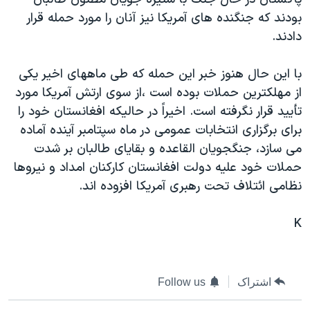
دنبال کنید
مستندها
فرهنگ و زندگی
بودند که جنگنده های آمريکا نيز آنان را مورد حمله قرار
دادند.
حقوق شهروندی
انتخابات ریاست جمهوری آمریکا ۲۰۲۴
اقتصادی
حمله جمهوری اسلامی به اسرائیل
با اين حال هنوز خبر اين حمله که طی ماههای اخير يکی
رمز مهسا
علم و فناوری
از مهلکترين حملات بوده است ،از سوی ارتش آمريکا مورد
زبانهای مختلف
تأييد قرار نگرفته است. اخيراً در حاليکه افغانستان خود را
اسرائیل در جنگ
ورزش زنان در ایران
برای برگزاری انتخابات عمومی در ماه سپتامبر آينده آماده
گالری عکس
اعتراضات زن، زندگی، آزادی
می سازد، جنگجويان القاعده و بقايای طالبان بر شدت
آرشیو پخش زنده
مجموعه مستندهای دادخواهی
حملات خود عليه دولت افغانستان کارکنان امداد و نيروها
نظامی ائتلاف تحت رهبری آمريکا افزوده اند.
تریبونال مردمی آبان ۹۸
دادگاه حمید نوری
K
چهل سال گروگان‌گیری
قانون شفافیت دارائی کادر رهبری ایران
اشتراک
Follow us
اعتراضات مردمی آبان ۹۸