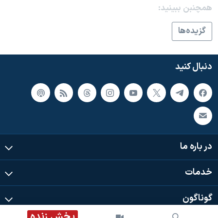
اسرائیل در جنگ
همچنبن ببینید:
نرگس محمدی برنده جایزه نوبل صلح
گزيده‌ها
همایش محافظه‌کاران آمریکا «سی‌پک»
صفحه‌های ویژه
دنبال کنید
سفر پرزیدنت ترامپ به چین
در باره ما
خدمات
گوناگون
پخش زنده