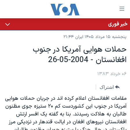
ینکهای
ابل
سترسی
خبر فوری
خانه
هش
پنجشنبه ۱۵ مرداد ۱۴۰۵ ایران ۲۱:۴۴
نسخه سبک وب‌سایت
ه
حملات هوايی آمريکا در جنوب
حتوای
موضوع ها
افغانستان - 2004-05-26
صلی
برنامه های تلویزیونی
ایران
هش
جدول برنامه ها
ه
۰۶ خرداد ۱۳۸۳
آمریکا
فحه
صفحه‌های ویژه
جهان
اشتراک
صلی
فرکانس‌های صدای آمریکا
ورزشی
جام جهانی ۲۰۲۶
هش
مقامات افغانستان اعلام کرده اند در جريان حملات هوايی
پخش رادیویی
ه
گزیده‌ها
عملیات خشم حماسی
آمريکا در جنوب اين کشوردست کم ۲۰ ستيزه جوی مظنون
ستجو
طالبان به هلاکت رسيدند. بنا به گفته يک افسر ارتش
۲۵۰سالگی آمریکا
ویژه برنامه‌ها
یادگیری زبان انگلیسی
افغانستان نيروهای افغان در ايالت قندهار در نزديکی مرز
ویدیوها
بایگانی برنامه‌های تلویزیونی
پاکستان در حال جنگ با ستيزه جويان مظنون طالبان