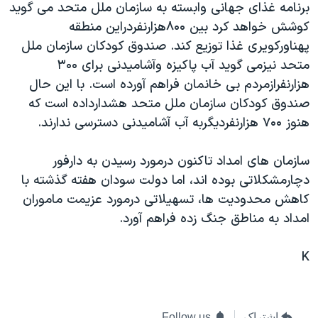
برنامه غذای جهانی وابسته به سازمان ملل متحد می گويد
دنبال کنید
مستندها
فرهنگ و زندگی
کوشش خواهد کرد بين ۸۰۰هزارنفردراين منطقه
حقوق شهروندی
انتخابات ریاست جمهوری آمریکا ۲۰۲۴
پهناورکويری غذا توزيع کند. صندوق کودکان سازمان ملل
متحد نيزمی گويد آب پاکيزه وآشاميدنی برای ۳۰۰
اقتصادی
حمله جمهوری اسلامی به اسرائیل
هزارنفرازمردم بی خانمان فراهم آورده است. با اين حال
رمز مهسا
علم و فناوری
صندوق کودکان سازمان ملل متحد هشدارداده است که
زبانهای مختلف
اسرائیل در جنگ
ورزش زنان در ایران
هنوز ۷۰۰ هزارنفرديگربه آب آشاميدنی دسترسی ندارند.
گالری عکس
اعتراضات زن، زندگی، آزادی
سازمان های امداد تاکنون درمورد رسيدن به دارفور
آرشیو پخش زنده
مجموعه مستندهای دادخواهی
دچارمشکلاتی بوده اند، اما دولت سودان هفته گذشته با
تریبونال مردمی آبان ۹۸
کاهش محدوديت ها، تسهيلاتی درمورد عزيمت ماموران
امداد به مناطق جنگ زده فراهم آورد.
دادگاه حمید نوری
چهل سال گروگان‌گیری
K
قانون شفافیت دارائی کادر رهبری ایران
اعتراضات مردمی آبان ۹۸
اشتراک
Follow us