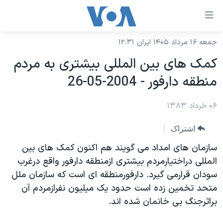
ینکهای
ابل
سترسی
جمعه ۱۶ مرداد ۱۴۰۵ ایران ۱۲:۳۱
خانه
هش
کمک های بين المللی بيشتری به مردم
نسخه سبک وب‌سایت
ه
منطقه دارفور - 2004-05-26
حتوای
موضوع ها
صلی
۰۶ خرداد ۱۳۸۳
برنامه های تلویزیونی
ایران
هش
جدول برنامه ها
ه
آمریکا
اشتراک
فحه
صفحه‌های ویژه
جهان
سازمان های امداد می گويند هم اکنون کمک های بين
صلی
فرکانس‌های صدای آمریکا
المللی دراختيارمردم بيشتری ازمنطقه دارفور واقع درغرب
ورزشی
جام جهانی ۲۰۲۶
هش
سودان قرارمی گيرد. دارفورمنطقه ای است که سازمان ملل
پخش رادیویی
ه
گزیده‌ها
عملیات خشم حماسی
متحد تخمين زده است حدود يک ميليون نفرازمردم آن
ستجو
۲۵۰سالگی آمریکا
ویژه برنامه‌ها
براثرجنگ بی خانمان شده اند.
یادگیری زبان انگلیسی
ویدیوها
بایگانی برنامه‌های تلویزیونی