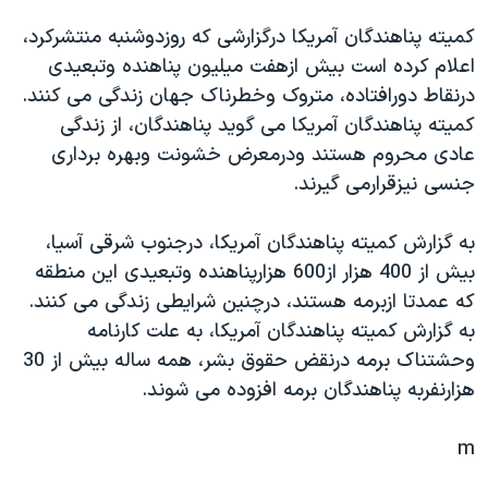
دنبال کنید
مستندها
فرهنگ و زندگی
کميته پناهندگان آمريکا درگزارشی که روزدوشنبه منتشرکرد،
حقوق شهروندی
انتخابات ریاست جمهوری آمریکا ۲۰۲۴
اعلام کرده است بيش ازهفت ميليون پناهنده وتبعيدی
درنقاط دورافتاده، متروک وخطرناک جهان زندگی می کنند.
اقتصادی
حمله جمهوری اسلامی به اسرائیل
کميته پناهندگان آمريکا می گويد پناهندگان، از زندگی
رمز مهسا
علم و فناوری
عادی محروم هستند ودرمعرض خشونت وبهره برداری
زبانهای مختلف
اسرائیل در جنگ
ورزش زنان در ایران
جنسی نيزقرارمی گيرند.
گالری عکس
اعتراضات زن، زندگی، آزادی
به گزارش کميته پناهندگان آمريکا، درجنوب شرقی آسيا،
آرشیو پخش زنده
مجموعه مستندهای دادخواهی
بيش از 400 هزار از600 هزارپناهنده وتبعيدی اين منطقه
تریبونال مردمی آبان ۹۸
که عمدتا ازبرمه هستند، درچنين شرايطی زندگی می کنند.
به گزارش کميته پناهندگان آمريکا، به علت کارنامه
دادگاه حمید نوری
وحشتناک برمه درنقض حقوق بشر، همه ساله بيش از 30
چهل سال گروگان‌گیری
هزارنفربه پناهندگان برمه افزوده می شوند.
قانون شفافیت دارائی کادر رهبری ایران
m
اعتراضات مردمی آبان ۹۸