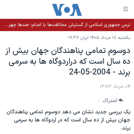
ینکهای
ابل
سترسی
ترس جمهوری اسلامی از گسترش مخالفت‌ها با اعدام؛ صدها چهره شناخته‌شده به دادسرا احضار شدند
خانه
هش
یکشنبه ۱۸ مرداد ۱۴۰۵ ایران ۱۹:۳۶
نسخه سبک وب‌سایت
ه
دوسوم تمامی پناهندگان جهان بيش از
حتوای
موضوع ها
ده سال است که دراردوگاه ها به سرمی
صلی
برنامه های تلویزیونی
ایران
هش
برند - 2004-05-24
جدول برنامه ها
ه
آمریکا
فحه
صفحه‌های ویژه
۰۴ خرداد ۱۳۸۳
جهان
صلی
فرکانس‌های صدای آمریکا
ورزشی
جام جهانی ۲۰۲۶
هش
اشتراک
پخش رادیویی
ه
گزیده‌ها
عملیات خشم حماسی
يک بررسی جديد نشان می دهد دوسوم تمامی پناهندگان
ستجو
۲۵۰سالگی آمریکا
ویژه برنامه‌ها
جهان بيش از ده سال است که در اردوگاه ها به سرمی
یادگیری زبان انگلیسی
برند.
ویدیوها
بایگانی برنامه‌های تلویزیونی