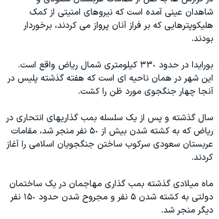
دنبال کنید
مستندها
فرهنگ و زندگی
شاهدان عينی آمده است که نيروهای امنيتی از کمک
هليکوپترهايی که بر فراز آنان پرواز می کردند، برخوردار
حقوق شهروندی
انتخابات ریاست جمهوری آمریکا ۲۰۲۴
بودند.
اقتصادی
حمله جمهوری اسلامی به اسرائیل
رمز مهسا
علم و فناوری
بورايدا در حدود ٣٣٠ کيلومتری شمال رياض واقع است.
زبانهای مختلف
اين شهر در همان ناحيه ای است که هفته گذشته پليس در
اسرائیل در جنگ
ورزش زنان در ایران
آنجا چهار جنگجوی مورد ظن را کشت.
گالری عکس
اعتراضات زن، زندگی، آزادی
آرشیو پخش زنده
مجموعه مستندهای دادخواهی
سال گذشته و پس از يک سلسله بمب گذاريهای انتحاری در
رياض که به کشته شدن بيش از ۵٠ نفر منجر شد، مقامات
تریبونال مردمی آبان ۹۸
عربستان سعودی سرکوب ساختن جنگجويان اسلامی را آغاز
دادگاه حمید نوری
کردند.
چهل سال گروگان‌گیری
ماه ميلادی گذشته بمب گذاری مهاجمان در يک ساختمان
قانون شفافیت دارائی کادر رهبری ایران
دولتی به کشته شدن ۵ نفر و مجروح شدن حدود ١۵٠ نفر
اعتراضات مردمی آبان ۹۸
ديگر منجر شد.