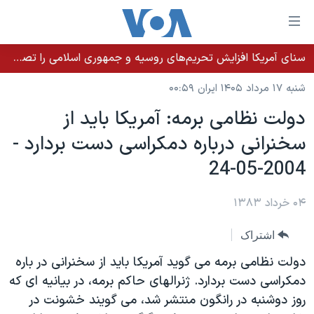
ینکهای
ابل
سترسی
سنای آمریکا افزایش تحریم‌های روسیه و جمهوری اسلامی را تصویب کرد؛ زلنسکی از این اقدام تشکر کرد
خانه
هش
شنبه ۱۷ مرداد ۱۴۰۵ ایران ۰۰:۵۹
نسخه سبک وب‌سایت
ه
دولت نظامی برمه: آمريکا بايد از
حتوای
موضوع ها
سخنرانی درباره دمکراسی دست بردارد -
صلی
برنامه های تلویزیونی
ایران
هش
2004-05-24
جدول برنامه ها
ه
آمریکا
فحه
صفحه‌های ویژه
۰۴ خرداد ۱۳۸۳
جهان
صلی
فرکانس‌های صدای آمریکا
ورزشی
جام جهانی ۲۰۲۶
هش
اشتراک
پخش رادیویی
ه
گزیده‌ها
عملیات خشم حماسی
دولت نظامی برمه می گويد آمريکا بايد از سخنرانی در باره
ستجو
۲۵۰سالگی آمریکا
ویژه برنامه‌ها
دمکراسی دست بردارد. ژنرالهای حاکم برمه، در بيانيه ای که
یادگیری زبان انگلیسی
روز دوشنبه در رانگون منتشر شد، می گويند خشونت در
ویدیوها
بایگانی برنامه‌های تلویزیونی