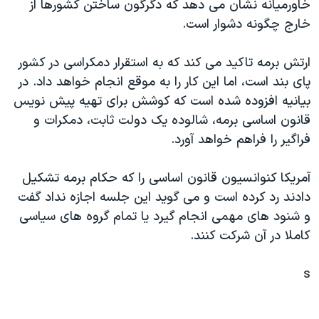
خاورميانه نشان می دهد که دگرگون ساختن کشورها از
دنبال کنید
مستندها
فرهنگ و زندگی
خارج چگونه دشوار است.
حقوق شهروندی
انتخابات ریاست جمهوری آمریکا ۲۰۲۴
ارتش برمه تاکيد می کند که به استقرار دمکراسی در کشور
اقتصادی
حمله جمهوری اسلامی به اسرائیل
پای بند است، اما اين کار را به موقع انجام خواهد داد. در
رمز مهسا
علم و فناوری
بيانيه افزوده شده است که کوشش برای تهيه پيش نويس
زبانهای مختلف
اسرائیل در جنگ
ورزش زنان در ایران
قانون اساسی برمه، شالوده يک دولت ثابت، دمکرات و
فراگير را فراهم خواهد آورد.
گالری عکس
اعتراضات زن، زندگی، آزادی
آرشیو پخش زنده
مجموعه مستندهای دادخواهی
آمريکا کنوانسيون قانون اساسی را که حکام برمه تشکيل
تریبونال مردمی آبان ۹۸
دادند رد کرده است و می گويد اين جلسه اجازه نداد گفت
و شنود های مهمی انجام گيرد يا تمام گروه های سياسی
دادگاه حمید نوری
کاملا در آن شرکت کنند.
چهل سال گروگان‌گیری
قانون شفافیت دارائی کادر رهبری ایران
s
اعتراضات مردمی آبان ۹۸