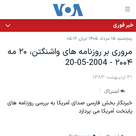
ینکهای
ابل
سترسی
خبر فوری
خانه
هش
پنجشنبه ۱۵ مرداد ۱۴۰۵ ایران ۰۵:۱۲
نسخه سبک وب‌سایت
ه
مروری بر روزنامه های واشنگتن، ۲۰ مه
حتوای
موضوع ها
۲۰۰۴ - 2004-05-20
صلی
برنامه های تلویزیونی
ایران
هش
جدول برنامه ها
ه
۳۱ اردیبهشت ۱۳۸۳
آمریکا
فحه
صفحه‌های ویژه
جهان
اشتراک
صلی
فرکانس‌های صدای آمریکا
ورزشی
جام جهانی ۲۰۲۶
هش
خبرنگار بخش فارسی صدای آمريکا به بررسی روزنامه های
پخش رادیویی
ه
گزیده‌ها
عملیات خشم حماسی
پايتخت آمريکا می پردازد
ستجو
۲۵۰سالگی آمریکا
ویژه برنامه‌ها
یادگیری زبان انگلیسی
ویدیوها
بایگانی برنامه‌های تلویزیونی