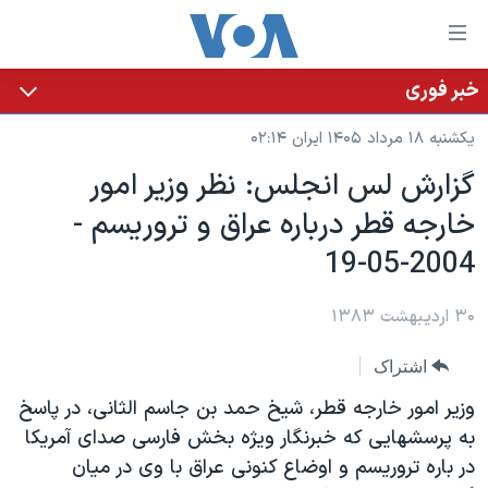
ینکهای
ابل
سترسی
خبر فوری
خانه
هش
یکشنبه ۱۸ مرداد ۱۴۰۵ ایران ۰۲:۱۴
نسخه سبک وب‌سایت
ه
گزارش لس انجلس: نظر وزير امور
حتوای
موضوع ها
خارجه قطر درباره عراق و تروريسم -
صلی
برنامه های تلویزیونی
ایران
هش
2004-05-19
جدول برنامه ها
ه
آمریکا
فحه
صفحه‌های ویژه
۳۰ اردیبهشت ۱۳۸۳
جهان
صلی
فرکانس‌های صدای آمریکا
ورزشی
جام جهانی ۲۰۲۶
هش
اشتراک
پخش رادیویی
ه
گزیده‌ها
عملیات خشم حماسی
وزير امور خارجه قطر، شيخ حمد بن جاسم الثانی، در پاسخ
ستجو
۲۵۰سالگی آمریکا
ویژه برنامه‌ها
به پرسشهايی که خبرنگار ويژه بخش فارسی صدای آمريکا
یادگیری زبان انگلیسی
در باره تروريسم و اوضاع کنونی عراق با وی در ميان
ویدیوها
بایگانی برنامه‌های تلویزیونی