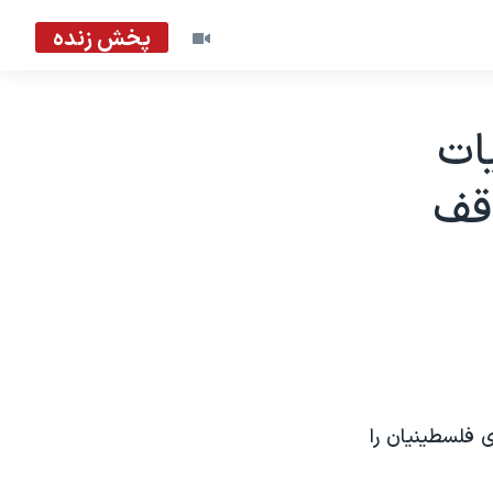
پخش زنده
ات
قف
 فلسطينيان را