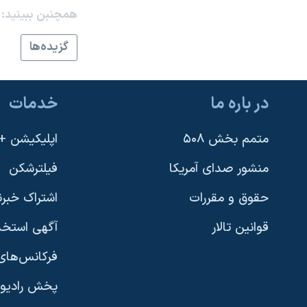
همچنبن ببینید:
نرگس محمدی برنده جایزه نوبل صلح
همایش محافظه‌کاران آمریکا «سی‌پک»
گزيده‌ها
صفحه‌های ویژه
سفر پرزیدنت ترامپ به چین
در باره ما
خدمات
متمم بخش ۵۰۸
اپلیکیشن +VOA
منشور صدای آمریکا
فیلترشکن
حقوق و مقررات
اشتراک خبرن
قوانین تالار
آگهی استخد
فرکانس‌های 
پخش رادیو