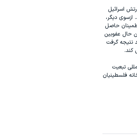
رتش اسرائيل
 ازسوی ديگر،
اطمينان حاصل
ين حال عفوبين
د نتيجه گرفت
 کند.
مللی تبعيت
ويد اسرائيل درظرف سه سال خشونت، بيش از3 هزارخانه فلسطينيان