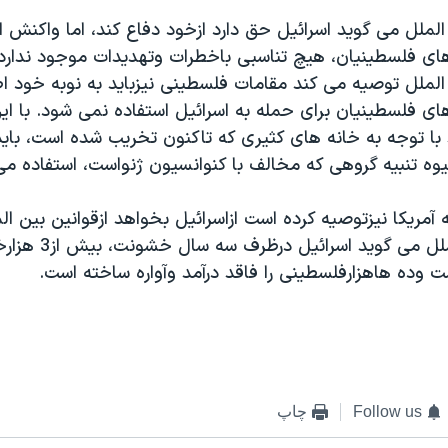
لملل می گويد اسرائيل حق دارد ازخود دفاع کند، اما واکنش ا
ای فلسطينيان، هيچ تناسبی باخطرات وتهديدات موجود ندارد.
الملل توصيه می کند مقامات فلسطينی نيزبايد به نوبه خود 
های فلسطينيان برای حمله به اسرائيل استفاده نمی شود. با ا
د با توجه به خانه های کثيری که تاکنون تخريب شده است، باي
يوه تنبيه گروهی که مخالف با کنوانسيون ژنواست، استفاده می
 آمريکا نيزتوصيه کرده است ازاسرائيل بخواهد ازقوانين بين ال
کند. عفوبين الملل می گ
ست وده هاهزارفلسطينی را فاقد درآمد وآواره ساخته است.
Follow us
چاپ