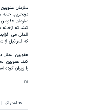
مستندها
فرهنگ و زندگی
سازمان عفوبين ا
حقوق شهروندی
انتخابات ریاست جمهوری آمریکا ۲۰۲۴
درتخريب خانه ه
اقتصادی
حمله جمهوری اسلامی به اسرائیل
سازمان عفوبين 
کنند که ازخانه 
رمز مهسا
علم و فناوری
الملل می افزاي
اسرائیل در جنگ
ورزش زنان در ایران
که اسرائيل از ش
گالری عکس
اعتراضات زن، زندگی، آزادی
عفوبين الملل به
آرشیو پخش زنده
مجموعه مستندهای دادخواهی
تریبونال مردمی آبان ۹۸
را ويران کرده ا
دادگاه حمید نوری
m
چهل سال گروگان‌گیری
قانون شفافیت دارائی کادر رهبری ایران
اعتراضات مردمی آبان ۹۸
اشتراک
اسرائیل در جنگ