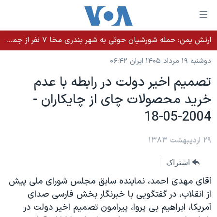
ینکهای
ابل
سترسی
ارتش یمن: حمله شورشیان حوثی به شهر بندری مخا ۷ نفر از جمله غیرنظامیان را کشت
خانه
هش
دوشنبه ۱۹ مرداد ۱۴۰۵ ایران ۰۶:۴۲
نسخه سبک وب‌سایت
ه
تصميم اخير دولت در رابطه با عدم
حتوای
موضوع ها
خريد محصولات چای از چايکاران -
صلی
برنامه های تلویزیونی
ایران
هش
2004-05-18
جدول برنامه ها
ه
آمریکا
فحه
صفحه‌های ویژه
۲۹ اردیبهشت ۱۳۸۳
جهان
صلی
فرکانس‌های صدای آمریکا
ورزشی
جام جهانی ۲۰۲۶
هش
اشتراک
پخش رادیویی
ه
گزیده‌ها
عملیات خشم حماسی
آقای مهدی احمد، نماينده سابق مجلس شورای ملی پيش
ستجو
۲۵۰سالگی آمریکا
ویژه برنامه‌ها
از انقلاب، در گفتگويی با خبرنگار بخش فارسی صدای
یادگیری زبان انگلیسی
آمريکا، ابراهيم بی پروا، پيرامون تصميم اخير دولت در
ویدیوها
بایگانی برنامه‌های تلویزیونی