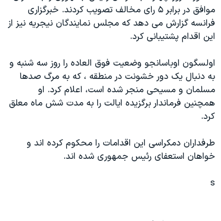
موافق در برابر ۵ رای مخالف تصويب کردند. خبرگزاری
دنبال کنید
مستندها
فرهنگ و زندگی
فرانسه گزارش می دهد که مجلس نمايندگان نيجريه نيز از
حقوق شهروندی
انتخابات ریاست جمهوری آمریکا ۲۰۲۴
اين اقدام پشتيبانی کرد.
اقتصادی
حمله جمهوری اسلامی به اسرائیل
اولسگون اوباسانجو وضعيت فوق العاده را روز سه شنبه و
رمز مهسا
علم و فناوری
زبانهای مختلف
به دنبال يک دور خشونت در منطقه ، که به مرگ صدها
اسرائیل در جنگ
ورزش زنان در ایران
مسلمان و مسيحی منجر شده است، اعلام کرد. او
گالری عکس
اعتراضات زن، زندگی، آزادی
همچنين فرماندار برگزيده ايالت را به مدت شش ماه معلق
کرد.
آرشیو پخش زنده
مجموعه مستندهای دادخواهی
تریبونال مردمی آبان ۹۸
طرفداران دمکراسی اين اقدامات را محکوم کرده اند و
دادگاه حمید نوری
خواهان استعفای رئيس جمهوری شده اند.
چهل سال گروگان‌گیری
s
قانون شفافیت دارائی کادر رهبری ایران
اعتراضات مردمی آبان ۹۸