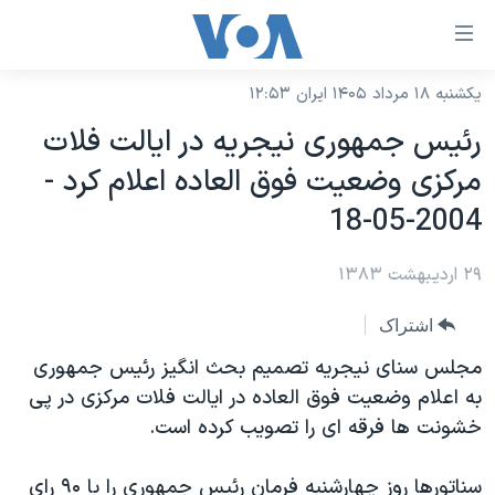
ینکهای
ابل
سترسی
یکشنبه ۱۸ مرداد ۱۴۰۵ ایران ۱۲:۵۳
خانه
هش
رئيس جمهوری نيجريه در ايالت فلات
نسخه سبک وب‌سایت
ه
مرکزی وضعيت فوق العاده اعلام کرد -
حتوای
موضوع ها
2004-05-18
صلی
برنامه های تلویزیونی
ایران
هش
۲۹ اردیبهشت ۱۳۸۳
جدول برنامه ها
ه
آمریکا
فحه
صفحه‌های ویژه
جهان
اشتراک
صلی
فرکانس‌های صدای آمریکا
ورزشی
جام جهانی ۲۰۲۶
مجلس سنای نيجريه تصميم بحث انگيز رئيس جمهوری
هش
پخش رادیویی
به اعلام وضعيت فوق العاده در ايالت فلات مرکزی در پی
ه
گزیده‌ها
عملیات خشم حماسی
خشونت ها فرقه ای را تصويب کرده است.
ستجو
۲۵۰سالگی آمریکا
ویژه برنامه‌ها
یادگیری زبان انگلیسی
ویدیوها
بایگانی برنامه‌های تلویزیونی
سناتورها روز چهارشنبه فرمان رئيس جمهوری را با ٩۰ رای