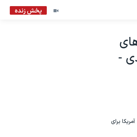
پخش زنده
های
ی -
مريکا برای