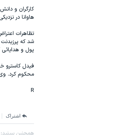
مستندها
فرهنگ و زندگی
کارگران و دانش 
حقوق شهروندی
انتخابات ریاست جمهوری آمریکا ۲۰۲۴
هاوانا در نزديک
اقتصادی
حمله جمهوری اسلامی به اسرائیل
تظاهرات اعتراض
رمز مهسا
علم و فناوری
شد که پرزيدنت ب
اسرائیل در جنگ
ورزش زنان در ایران
پول و هدايائی ک
گالری عکس
اعتراضات زن، زندگی، آزادی
فيدل کاسترو خط
آرشیو پخش زنده
مجموعه مستندهای دادخواهی
محکوم کرد. وی ا
تریبونال مردمی آبان ۹۸
دادگاه حمید نوری
R
چهل سال گروگان‌گیری
قانون شفافیت دارائی کادر رهبری ایران
اشتراک
اعتراضات مردمی آبان ۹۸
اسرائیل در جنگ
همچنبن ببینید: