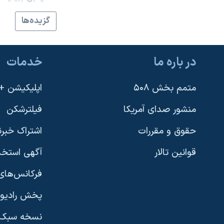
نرگس محمدی برنده جایزه نوبل صلح
گزيده‌ها
همایش محافظه‌کاران آمریکا «سی‌پک»
صفحه‌های ویژه
در باره ما
خدمات
سفر پرزیدنت ترامپ به چین
متمم بخش ۵۰۸
اپلیکیشن +VOA
منشور صدای آمریکا
فیلترشکن
حقوق و مقررات
اشتراک خبرن
قوانین تالار
آگهی استخد
فرکانس‌های 
پخش رادیو
یادگیری زبان انگلیسی
نسخه سبک 