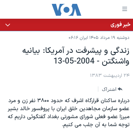
ینکهای
ابل
سترسی
خبر فوری
خانه
هش
دوشنبه ۱۹ مرداد ۱۴۰۵ ایران ۰۶:۱۶
نسخه سبک وب‌سایت
ه
زندگی و پيشرفت در آمريکا: بيانيه
حتوای
موضوع ها
واشنگتن - 2004-05-13
صلی
برنامه های تلویزیونی
ایران
هش
جدول برنامه ها
ه
۲۴ اردیبهشت ۱۳۸۳
آمریکا
فحه
صفحه‌های ویژه
جهان
اشتراک
صلی
فرکانس‌های صدای آمریکا
ورزشی
جام جهانی ۲۰۲۶
هش
درباره ساکنان قرارگاه اشرف که حدود ۳۸۰۰ نفر زن و مرد
پخش رادیویی
ه
گزیده‌ها
عملیات خشم حماسی
عضو سازمان مجاهدين خلق ايران با پروفسور خالد بشير
ستجو
ميرزا عضو فعلی شورای مشورتی بغداد گفتگوئی داريم که
۲۵۰سالگی آمریکا
ویژه برنامه‌ها
یادگیری زبان انگلیسی
توجه شما به آن جلب می کنيم.
ویدیوها
بایگانی برنامه‌های تلویزیونی