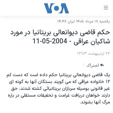
ینکهای
ابل
سترسی
یکشنبه ۱۸ مرداد ۱۴۰۵ ایران ۱۴:۴۶
خانه
هش
حکم قاضی ديوانعالی بريتانيا در مورد
نسخه سبک وب‌سایت
ه
شاکيان عراقی - 2004-05-11
حتوای
موضوع ها
صلی
۲۲ اردیبهشت ۱۳۸۳
برنامه های تلویزیونی
ایران
هش
جدول برنامه ها
ه
آمریکا
اشتراک
فحه
صفحه‌های ویژه
جهان
يک قاضی ديوانعالی بريتانيا حکم داده است که دست کم
صلی
فرکانس‌های صدای آمریکا
۱۲ خانواده عراقی که می گويند بستگان آنها به گونه ای
ورزشی
جام جهانی ۲۰۲۶
هش
غير قانونی بوسيله سربازان بريتانيائی کشته شدند، حق
پخش رادیویی
ه
گزیده‌ها
عملیات خشم حماسی
دارند خواهان دريافت غرامت و تحقيقات مستقلی در باره
ستجو
۲۵۰سالگی آمریکا
ویژه برنامه‌ها
مرگ آنها بشوند.
یادگیری زبان انگلیسی
ویدیوها
بایگانی برنامه‌های تلویزیونی