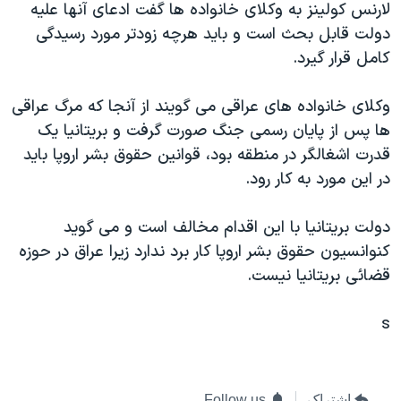
لارنس کولينز به وکلای خانواده ها گفت ادعای آنها عليه
دنبال کنید
مستندها
فرهنگ و زندگی
دولت قابل بحث است و بايد هرچه زودتر مورد رسيدگی
حقوق شهروندی
انتخابات ریاست جمهوری آمریکا ۲۰۲۴
کامل قرار گيرد.
اقتصادی
حمله جمهوری اسلامی به اسرائیل
وکلای خانواده های عراقی می گويند از آنجا که مرگ عراقی
رمز مهسا
علم و فناوری
ها پس از پايان رسمی جنگ صورت گرفت و بريتانيا يک
زبانهای مختلف
اسرائیل در جنگ
ورزش زنان در ایران
قدرت اشغالگر در منطقه بود، قوانين حقوق بشر اروپا بايد
در اين مورد به کار رود.
گالری عکس
اعتراضات زن، زندگی، آزادی
آرشیو پخش زنده
مجموعه مستندهای دادخواهی
دولت بريتانيا با اين اقدام مخالف است و می گويد
تریبونال مردمی آبان ۹۸
کنوانسيون حقوق بشر اروپا کار برد ندارد زيرا عراق در حوزه
قضائی بريتانيا نيست.
دادگاه حمید نوری
چهل سال گروگان‌گیری
s
قانون شفافیت دارائی کادر رهبری ایران
اعتراضات مردمی آبان ۹۸
اشتراک
Follow us