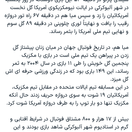
دنبال کنید
مستندها
فرهنگ و زندگی
در شهر آلبوکرکی در ايالت نيومکزيکوی آمريکا گل نخست
آمريکائيان را زد و سپس ميا هم در دقيقه ۶۷ راه تور دروازه
حقوق شهروندی
انتخابات ریاست جمهوری آمریکا ۲۰۲۴
رقيب را يافت و نهايتاً لوری چلوپنی در دقيقه ۸۹ گل سوم
اقتصادی
حمله جمهوری اسلامی به اسرائیل
و نهايی تيم ملی آمريکا را بثمر رساند.
رمز مهسا
علم و فناوری
زبانهای مختلف
ميا هم، در تاريخ فوتبال جهان در ميان زنان پيشتاز گل
اسرائیل در جنگ
ورزش زنان در ایران
زدن در پيراهن يک تيم ملی است در بازی با مکزيک
گالری عکس
اعتراضات زن، زندگی، آزادی
پنجمين گل خويش را طی ۱۱ بازی در سال ۲۰۰۴ به ثمر
آرشیو پخش زنده
مجموعه مستندهای دادخواهی
رساند، اين ۱۴۹ باری بود که در زندگی ورزشی حرفه ای اش
گل ميزد.
تریبونال مردمی آبان ۹۸
در اين مسابقه تيم ايالات متحده در مقابل تيم مکزيک،
دادگاه حمید نوری
آمريکائيان ۱۹ شوت به سوی دروازه حريف زدند حال آنکه
چهل سال گروگان‌گیری
مکزيک تنها دو بار توپ را به طرف دروازه آمريکا شوت کرد.
قانون شفافیت دارائی کادر رهبری ایران
بيش از ۱۷ هزار و ۸۰۰ مشتاق فوتبال در شرايط آفتابی و
اعتراضات مردمی آبان ۹۸
گرم در استاديوم شهر آلبوکرکی شاهد بازی بودند و اين