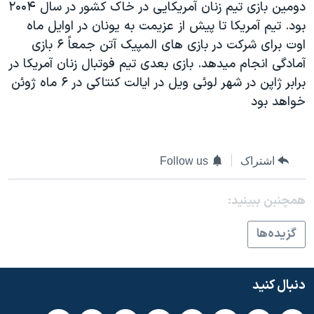
اسرائیل در جنگ
دومين بازی تيم زنان آمريکايی در خاک کشور در سال ۲۰۰۴
بود. تيم آمريکا تا پيش از عزيمت به يونان در اوايل ماه
نرگس محمدی برنده جایزه نوبل صلح
اوت برای شرکت در بازی های المپيک آتن جمعاً ۶ بازی
همایش محافظه‌کاران آمریکا «سی‌پک»
آمادگی انجام ميدهد. بازی بعدی تيم فوتبال زنان آمريکا در
صفحه‌های ویژه
برابر ژاپن در شهر لوئی ويل در ايالت کنتاکی در ۶ ماه ژوئن
خواهد بود
سفر پرزیدنت ترامپ به چین
اشتراک
Follow us
همچنبن ببینید:
گزيده‌ها
دنبال کنید