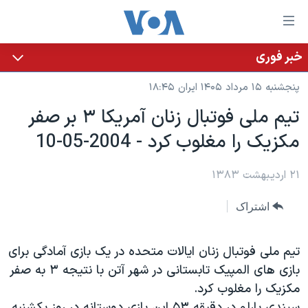
ینکهای
ابل
سترسی
خبر فوری
خانه
هش
پنجشنبه ۱۵ مرداد ۱۴۰۵ ایران ۱۸:۴۵
نسخه سبک وب‌سایت
ه
تيم ملی فوتبال زنان آمريکا ۳ بر صفر
حتوای
موضوع ها
مکزيک را مغلوب کرد - 2004-05-10
صلی
برنامه های تلویزیونی
ایران
هش
جدول برنامه ها
ه
۲۱ اردیبهشت ۱۳۸۳
آمریکا
فحه
صفحه‌های ویژه
جهان
اشتراک
صلی
فرکانس‌های صدای آمریکا
ورزشی
جام جهانی ۲۰۲۶
هش
پخش رادیویی
ه
گزیده‌ها
عملیات خشم حماسی
تيم ملی فوتبال زنان ايالات متحده در يک بازی آمادگی برای
ستجو
بازی های المپيک تابستانی در شهر آتن با نتيجه ۳ به صفر
۲۵۰سالگی آمریکا
ویژه برنامه‌ها
یادگیری زبان انگلیسی
مکزيک را مغلوب کرد.
ویدیوها
بایگانی برنامه‌های تلویزیونی
سيندی پارلو در دقيقه ۵۳ اين بازی دوستانه در روز يکشنبه