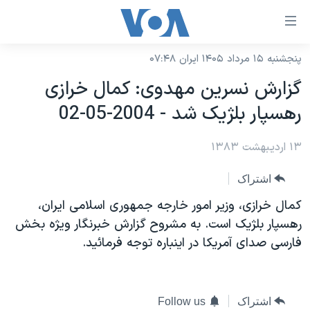
ینکهای
ابل
سترسی
پنجشنبه ۱۵ مرداد ۱۴۰۵ ایران ۰۷:۴۸
خانه
هش
گزارش نسرين مهدوی: کمال خرازی
نسخه سبک وب‌سایت
ه
رهسپار بلژيک شد - 2004-05-02
حتوای
موضوع ها
صلی
۱۳ اردیبهشت ۱۳۸۳
برنامه های تلویزیونی
ایران
هش
جدول برنامه ها
ه
آمریکا
اشتراک
فحه
صفحه‌های ویژه
جهان
کمال خرازی، وزير امور خارجه جمهوری اسلامی ايران،
صلی
فرکانس‌های صدای آمریکا
رهسپار بلژيک است. به مشروح گزارش خبرنگار ويژه بخش
ورزشی
جام جهانی ۲۰۲۶
هش
فارسی صدای آمريکا در اينباره توجه فرمائيد.
پخش رادیویی
ه
گزیده‌ها
عملیات خشم حماسی
ستجو
۲۵۰سالگی آمریکا
ویژه برنامه‌ها
یادگیری زبان انگلیسی
ویدیوها
بایگانی برنامه‌های تلویزیونی
اشتراک
Follow us