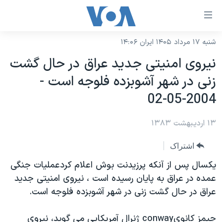
ینکهای
ابل
سترسی
شنبه ۱۷ مرداد ۱۴۰۵ ایران ۱۴:۰۶
خانه
هش
نيروی امنيتی جديد عراق در حال گشت
نسخه سبک وب‌سایت
ه
زنی در شهر آشوبزده فلوجه است -
حتوای
موضوع ها
2004-05-02
صلی
برنامه های تلویزیونی
ایران
هش
۱۳ اردیبهشت ۱۳۸۳
جدول برنامه ها
ه
آمریکا
فحه
صفحه‌های ویژه
جهان
اشتراک
صلی
فرکانس‌های صدای آمریکا
ورزشی
جام جهانی ۲۰۲۶
يکسال پس از آنکه پرزيدنت بوش اعلام کردعمليات جنگی
هش
پخش رادیویی
عمده در عراق به پايان رسيده است ، نيروی امنيتی جديد
ه
گزیده‌ها
عملیات خشم حماسی
عراق در حال گشت زنی در شهر آشوبزده فلوجه است.
ستجو
۲۵۰سالگی آمریکا
ویژه برنامه‌ها
یادگیری زبان انگلیسی
ویدیوها
بایگانی برنامه‌های تلویزیونی
جيمز کانویconway ژنرال آمريکايی می گويد، نيروی