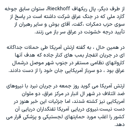
اسرائیل در جنگ
از طرف ديگر، پال ريکهاف Rieckhoff، ستوان سابق جوخه
نرگس محمدی برنده جایزه نوبل صلح
گارد ملی که در جنگ عراق شرکت داشته است در پاسخ از
همایش محافظه‌کاران آمریکا «سی‌پک»
سوی حزب دمکرات ،گفت، آقای بوش و ساير رهبران از
تأييد درجه خشونت در عراق سر باز می زنند.
صفحه‌های ویژه
سفر پرزیدنت ترامپ به چین
در همين حال ، به گفته ارتش آمريکا طی حملات جداگانه
ای در جريان انفجار بمب های کنار جاده که هدف آنها
کاروانهای نظامی مستقر در جنوب شهر موصل درشمال
عراق بود ، دو سرباز آمريکايی جان خود را از دست دادند.
ارتش آمريکا می گويد روز جمعه در جريان نبرد با نيروهای
ضد ائتلاف در شهر ال انبار در مرکز عراق، دو ملوان
آمريکايی نيز کشته شدند، اما جزئيات اين خبر هنوز در
دست نيست.نيروی دريايی آمريکا تفنگداران دريايی آن
کشور را اغلب مورد حمايتهای لجستيکی و پزشکی قرار می
دهد.