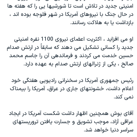
امنيتی جديد در تلاش است تا شورشيها يی را که هفته ها
دنبال کنید
مستندها
فرهنگ و زندگی
در حال جنگ با نيروهای آمريکا در شهر فلوجه بوده اند ،
حقوق شهروندی
انتخابات ریاست جمهوری آمریکا ۲۰۲۴
بازداشت يا به هلاکت رسانند.
اقتصادی
حمله جمهوری اسلامی به اسرائیل
او می افزايد ، اکثريت اعضای نيروی 1100 نفره امنيتی
رمز مهسا
علم و فناوری
زبانهای مختلف
جديد را کسانی تشکيل می دهند که سابقاً در ارتش صدام
اسرائیل در جنگ
ورزش زنان در ایران
حسين خدمت می کردند و فرماندهی آن را جاسم محمد
گالری عکس
اعتراضات زن، زندگی، آزادی
صالح ، يکی از ژنرالهای ارتش صدام به عهده دارد.
آرشیو پخش زنده
مجموعه مستندهای دادخواهی
رئيس جمهوری آمريکا در سخنرانی راديويی هفتگی خود
تریبونال مردمی آبان ۹۸
اعلام داشت، خشونتهای جاری در عراق، آمريکا را بيمناک
دادگاه حمید نوری
نمی کند.
چهل سال گروگان‌گیری
آقای بوش همچنين اظهار داشت شکست آمريکا در ايجاد
قانون شفافیت دارائی کادر رهبری ایران
عراقی آزاد، موجب تشويق و جسارت يافتن تروريستهای
اعتراضات مردمی آبان ۹۸
سراسر دنيا خواهد شد.