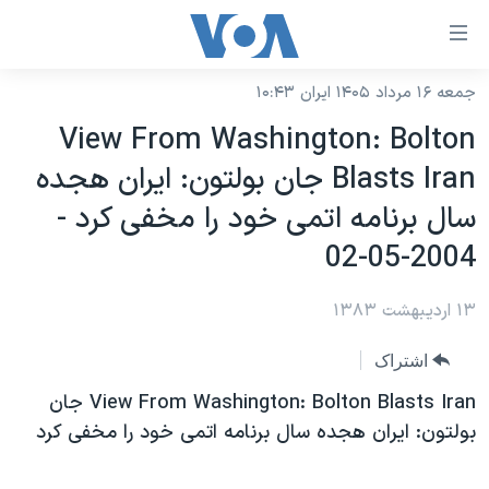
ینکهای
ابل
سترسی
جمعه ۱۶ مرداد ۱۴۰۵ ایران ۱۰:۴۳
خانه
هش
View From Washington: Bolton
نسخه سبک وب‌سایت
ه
Blasts Iran جان بولتون: ايران هجده
حتوای
موضوع ها
سال برنامه اتمی خود را مخفی کرد -
صلی
برنامه های تلویزیونی
ایران
هش
2004-05-02
جدول برنامه ها
ه
آمریکا
فحه
۱۳ اردیبهشت ۱۳۸۳
صفحه‌های ویژه
جهان
صلی
فرکانس‌های صدای آمریکا
ورزشی
جام جهانی ۲۰۲۶
اشتراک
هش
پخش رادیویی
ه
گزیده‌ها
عملیات خشم حماسی
View From Washington: Bolton Blasts Iran جان
ستجو
بولتون: ايران هجده سال برنامه اتمی خود را مخفی کرد
۲۵۰سالگی آمریکا
ویژه برنامه‌ها
یادگیری زبان انگلیسی
ویدیوها
بایگانی برنامه‌های تلویزیونی