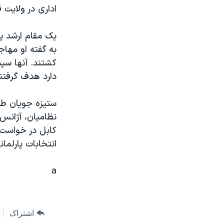
مستندها
فرهنگ و زندگی
اداری در ولايت 
حقوق شهروندی
انتخابات ریاست جمهوری آمریکا ۲۰۲۴
يک مقام ارشد پ
اقتصادی
حمله جمهوری اسلامی به اسرائیل
به گفته او مهاج
رمز مهسا
علم و فناوری
کشتند. آنها سپ
اسرائیل در جنگ
ورزش زنان در ایران
دارد هدف گرفتند
گالری عکس
اعتراضات زن، زندگی، آزادی
ستيزه جويان طال
آرشیو پخش زنده
مجموعه مستندهای دادخواهی
نظاميان، آژان
تریبونال مردمی آبان ۹۸
کابل در خواست خ
انتخابات پارلمان
دادگاه حمید نوری
چهل سال گروگان‌گیری
a
قانون شفافیت دارائی کادر رهبری ایران
اعتراضات مردمی آبان ۹۸
اشتراک
اسرائیل در جنگ