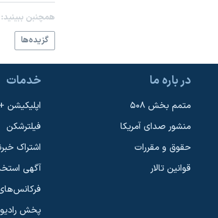
نرگس محمدی برنده جایزه نوبل صلح
همچنبن ببینید:
همایش محافظه‌کاران آمریکا «سی‌پک»
گزيده‌ها
صفحه‌های ویژه
سفر پرزیدنت ترامپ به چین
در باره ما
خدمات
متمم بخش ۵۰۸
اپلیکیشن +VOA
منشور صدای آمریکا
فیلترشکن
حقوق و مقررات
اشتراک خبرن
قوانین تالار
آگهی استخد
فرکانس‌های 
پخش رادیو