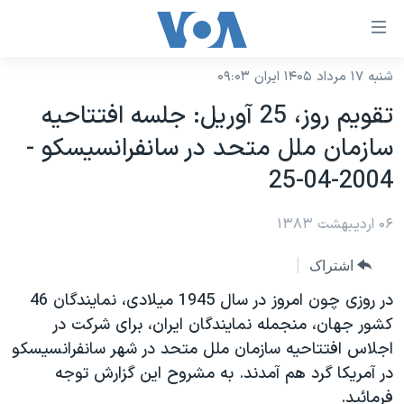
ینکهای
ابل
سترسی
شنبه ۱۷ مرداد ۱۴۰۵ ایران ۰۹:۰۳
خانه
هش
تقويم روز، 25 آوريل: جلسه افتتاحيه
نسخه سبک وب‌سایت
ه
سازمان ملل متحد در سانفرانسيسکو -
حتوای
موضوع ها
2004-04-25
صلی
برنامه های تلویزیونی
ایران
هش
۰۶ اردیبهشت ۱۳۸۳
جدول برنامه ها
ه
آمریکا
فحه
صفحه‌های ویژه
جهان
اشتراک
صلی
فرکانس‌های صدای آمریکا
ورزشی
جام جهانی ۲۰۲۶
در روزی چون امروز در سال 1945 ميلادی، نمايندگان 46
هش
پخش رادیویی
کشور جهان، منجمله نمايندگان ايران، برای شرکت در
ه
گزیده‌ها
عملیات خشم حماسی
اجلاس افتتاحيه سازمان ملل متحد در شهر سانفرانسيسکو
ستجو
۲۵۰سالگی آمریکا
ویژه برنامه‌ها
یادگیری زبان انگلیسی
در آمريکا گرد هم آمدند. به مشروح اين گزارش توجه
ویدیوها
بایگانی برنامه‌های تلویزیونی
فرمائيد.