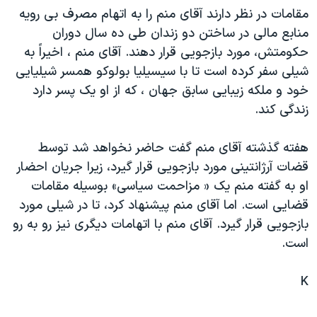
مقامات در نظر دارند آقای منم را به اتهام مصرف بی رويه
دنبال کنید
مستندها
فرهنگ و زندگی
منابع مالی در ساختن دو زندان طی ده سال دوران
حقوق شهروندی
انتخابات ریاست جمهوری آمریکا ۲۰۲۴
حکومتش، مورد بازجويی قرار دهند. آقای منم ، اخيراً به
اقتصادی
حمله جمهوری اسلامی به اسرائیل
شيلی سفر کرده است تا با سيسيليا بولوکو همسر شيليايی
خود و ملکه زيبايی سابق جهان ، که از او يک پسر دارد
رمز مهسا
علم و فناوری
زبانهای مختلف
زندگی کند.
اسرائیل در جنگ
ورزش زنان در ایران
گالری عکس
اعتراضات زن، زندگی، آزادی
هفته گذشته آقای منم گفت حاضر نخواهد شد توسط
قضات آرژانتينی مورد بازجويی قرار گيرد، زيرا جريان احضار
آرشیو پخش زنده
مجموعه مستندهای دادخواهی
او به گفته منم يک « مزاحمت سياسی» بوسيله مقامات
تریبونال مردمی آبان ۹۸
قضايی است. اما آقای منم پيشنهاد کرد، تا در شيلی مورد
دادگاه حمید نوری
بازجويی قرار گيرد. آقای منم با اتهامات ديگری نيز رو به رو
است.
چهل سال گروگان‌گیری
قانون شفافیت دارائی کادر رهبری ایران
K
اعتراضات مردمی آبان ۹۸