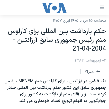
ینکهای
ابل
سترسی
پنجشنبه ۱۵ مرداد ۱۴۰۵ ایران ۱۲:۵۷
خانه
هش
حکم بازداشت بين المللی برای کارلوس
نسخه سبک وب‌سایت
ه
منم رئيس جمهوری سابق آرژانتين -
حتوای
موضوع ها
2004-04-21
صلی
برنامه های تلویزیونی
ایران
هش
۰۲ اردیبهشت ۱۳۸۳
جدول برنامه ها
ه
آمریکا
فحه
صفحه‌های ویژه
جهان
اشتراک
صلی
فرکانس‌های صدای آمریکا
ورزشی
جام جهانی ۲۰۲۶
يک قاضی در آرژانتين ، برای کارلوس منم MENEM ، رئيس
هش
پخش رادیویی
جمهوری سابق اين کشور حکم بازداشت بين المللی صادر
ه
گزیده‌ها
عملیات خشم حماسی
کرده است. زيرا آقای منم از بازگشت به کشور برای
ستجو
۲۵۰سالگی آمریکا
ویژه برنامه‌ها
یادگیری زبان انگلیسی
جوابگويی به اتهام ترويج فساد خودداری می کند.
ویدیوها
بایگانی برنامه‌های تلویزیونی