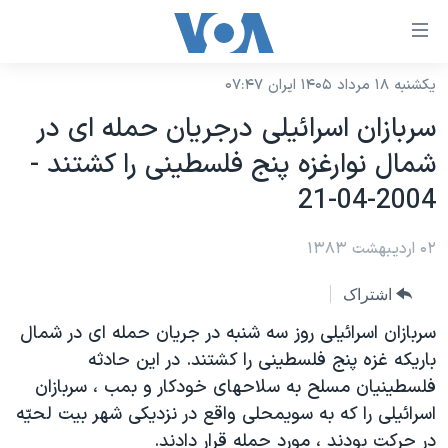
ینکهای
ابل
سترسی
یکشنبه ۱۸ مرداد ۱۴۰۵ ایران ۰۷:۴۷
خانه
هش
سربازان اسرائيلی درجريان حمله ای در
نسخه سبک وب‌سایت
ه
شمال نوارغزه پنج فلسطينی را کشتند -
حتوای
موضوع ها
2004-04-21
صلی
برنامه های تلویزیونی
ایران
هش
۰۲ اردیبهشت ۱۳۸۳
جدول برنامه ها
ه
آمریکا
فحه
صفحه‌های ویژه
جهان
اشتراک
صلی
فرکانس‌های صدای آمریکا
ورزشی
جام جهانی ۲۰۲۶
سربازان اسرائيلی روز سه شنبه در جريان حمله ای در شمال
هش
پخش رادیویی
باريکه غزه پنج فلسطينی را کشتند. در اين حادثه
ه
گزیده‌ها
عملیات خشم حماسی
فلسطينيان مسلح به سلاحهای خودکار و بمب ، سربازان
ستجو
۲۵۰سالگی آمریکا
ویژه برنامه‌ها
یادگیری زبان انگلیسی
اسرائيلی را که به سویمحلی واقع در نزديکی شهر بيت لحيّه
ویدیوها
بایگانی برنامه‌های تلویزیونی
در حرکت بودند ، مورد حمله قرار دادند.