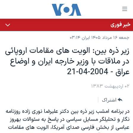
ینکهای
ابل
سترسی
خبر فوری
خانه
هش
جمعه ۱۶ مرداد ۱۴۰۵ ایران ۰۳:۱۴
نسخه سبک وب‌سایت
ه
زير ذره بين: الويت های مقامات اروپائی
حتوای
موضوع ها
در ملاقات با وزير خارجه ايران و اوضاع
صلی
برنامه های تلویزیونی
ایران
هش
عراق - 2004-04-21
جدول برنامه ها
ه
آمریکا
فحه
صفحه‌های ویژه
۰۲ اردیبهشت ۱۳۸۳
جهان
صلی
فرکانس‌های صدای آمریکا
ورزشی
جام جهانی ۲۰۲۶
هش
اشتراک
پخش رادیویی
ه
گزیده‌ها
عملیات خشم حماسی
در برنامه امشب زير ذره بين دکتر عليرضا نوری زاده روزنامه
ستجو
۲۵۰سالگی آمریکا
ویژه برنامه‌ها
نگار و تحليلگر مسايل سياسی در پاسخ به سئوالات بهروز
یادگیری زبان انگلیسی
عباسی از بخش فارسی صدای آمريکا، الويت های مقامات
ویدیوها
بایگانی برنامه‌های تلویزیونی