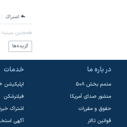
نرگس محمدی برنده جایزه نوبل صلح
اشتراک
همایش محافظه‌کاران آمریکا «سی‌پک»
صفحه‌های ویژه
همچنبن ببینید:
سفر پرزیدنت ترامپ به چین
گزيده‌ها
در باره ما
خدمات
متمم بخش ۵۰۸
اپلیکیشن +VOA
منشور صدای آمریکا
فیلترشکن
حقوق و مقررات
اشتراک خبرن
قوانین تالار
آگهی استخد