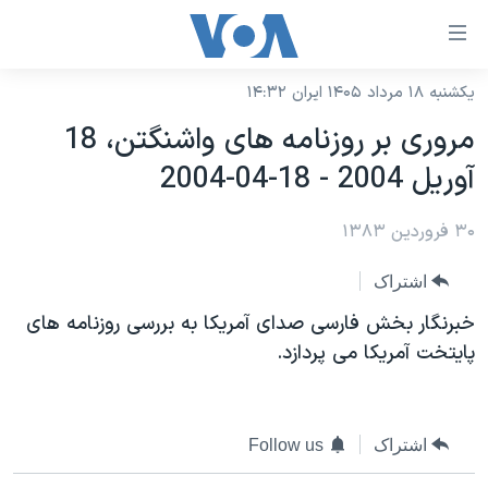
ینکهای
ابل
سترسی
یکشنبه ۱۸ مرداد ۱۴۰۵ ایران ۱۴:۳۲
خانه
هش
مروری بر روزنامه های واشنگتن، 18
نسخه سبک وب‌سایت
ه
آوريل ‏2004‏ - 2004-04-18
حتوای
موضوع ها
صلی
۳۰ فروردین ۱۳۸۳
برنامه های تلویزیونی
ایران
هش
جدول برنامه ها
ه
آمریکا
اشتراک
فحه
صفحه‌های ویژه
جهان
خبرنگار بخش فارسی صدای آمريکا به بررسی روزنامه های
صلی
فرکانس‌های صدای آمریکا
پايتخت آمريکا می پردازد.
ورزشی
جام جهانی ۲۰۲۶
هش
پخش رادیویی
ه
گزیده‌ها
عملیات خشم حماسی
ستجو
۲۵۰سالگی آمریکا
ویژه برنامه‌ها
یادگیری زبان انگلیسی
اشتراک
Follow us
ویدیوها
بایگانی برنامه‌های تلویزیونی