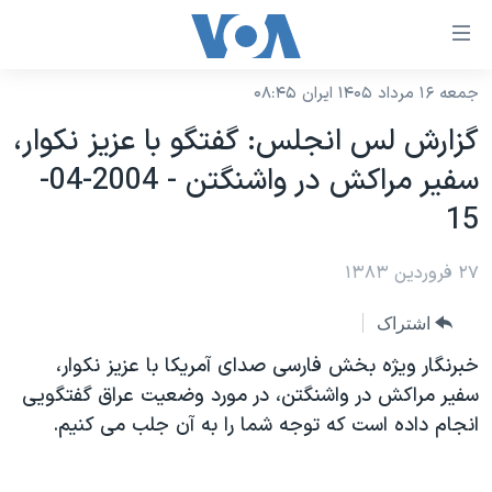
ینکهای
ابل
سترسی
جمعه ۱۶ مرداد ۱۴۰۵ ایران ۰۸:۴۵
خانه
هش
گزارش لس انجلس: گفتگو با عزيز نکوار،
نسخه سبک وب‌سایت
ه
سفير مراکش در واشنگتن - 2004-04-
حتوای
موضوع ها
15
صلی
برنامه های تلویزیونی
ایران
هش
۲۷ فروردین ۱۳۸۳
جدول برنامه ها
ه
آمریکا
فحه
صفحه‌های ویژه
جهان
اشتراک
صلی
فرکانس‌های صدای آمریکا
ورزشی
جام جهانی ۲۰۲۶
خبرنگار ويژه بخش فارسی صدای آمريکا با عزيز نکوار،
هش
پخش رادیویی
سفير مراکش در واشنگتن، در مورد وضعيت عراق گفتگويی
ه
گزیده‌ها
عملیات خشم حماسی
انجام داده است که توجه شما را به آن جلب می کنيم.
ستجو
۲۵۰سالگی آمریکا
ویژه برنامه‌ها
یادگیری زبان انگلیسی
ویدیوها
بایگانی برنامه‌های تلویزیونی