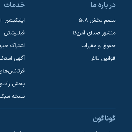
در باره ما
خدمات
نرگس محمدی برنده جایزه نوبل صلح
همایش محافظه‌کاران آمریکا «سی‌پک»
متمم بخش ۵۰۸
اپلیکیشن +VOA
صفحه‌های ویژه
منشور صدای آمریکا
فیلترشکن
سفر پرزیدنت ترامپ به چین
حقوق و مقررات
اشتراک خبرن
قوانین تالار
آگهی استخد
فرکانس‌های 
پخش رادیو
یادگیری زبان انگلیسی
نسخه سبک 
دنبال کنید
گوناگون