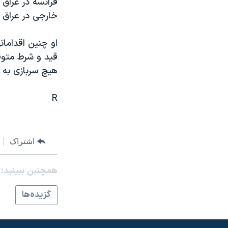
فرانسه در عراق 
مستندها
فرهنگ و زندگی
خارجی در عراق ر
حقوق شهروندی
انتخابات ریاست جمهوری آمریکا ۲۰۲۴
اقتصادی
حمله جمهوری اسلامی به اسرائیل
او چنين اقدامات
قيد و شرط متوق
رمز مهسا
علم و فناوری
هيچ سربازی به آ
اسرائیل در جنگ
ورزش زنان در ایران
گالری عکس
اعتراضات زن، زندگی، آزادی
R
آرشیو پخش زنده
مجموعه مستندهای دادخواهی
تریبونال مردمی آبان ۹۸
اشتراک
دادگاه حمید نوری
چهل سال گروگان‌گیری
همچنبن ببینید:
قانون شفافیت دارائی کادر رهبری ایران
گزيده‌ها
اعتراضات مردمی آبان ۹۸
اسرائیل در جنگ