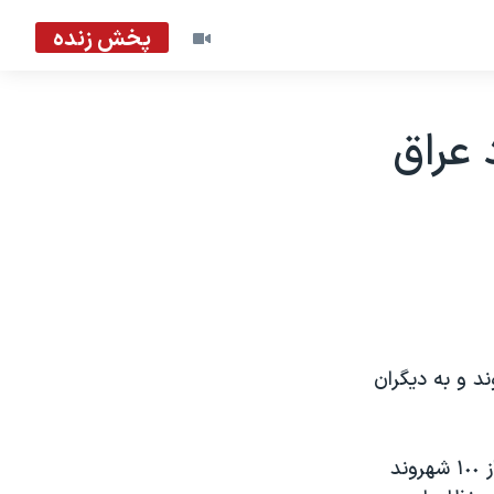
پخش زنده
 عراق
د و به ديگران
يک سخنگوی وزارت امور خارجه فرانسه روز سه شنبه گفت در حال حاضر کمتر از ١٠٠ شهروند